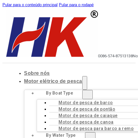
Pular para o conteúdo principal
Pular para o rodapé
0086-574-87513138
No
Sobre nós
Motor elétrico de pesca
By Boat Type
Motor de pesca de barco
Motor de pesca de pontão
Motor de pesca de caiaque
Motor de pesca de canoa
Motor de pesca para barco a remo
By Water Type