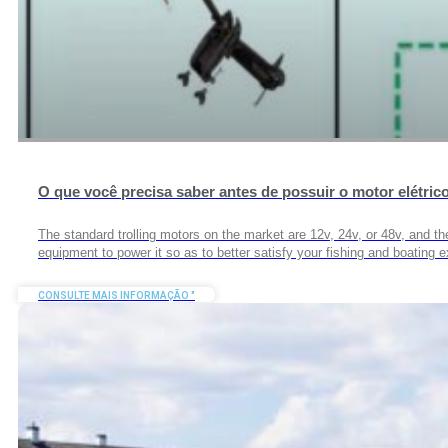
O que você precisa saber antes de possuir o motor elétric
The standard trolling motors on the market are 12v, 24v, or 48v, and the
equipment to power it so as to better satisfy your fishing and boating 
CONSULTE MAIS INFORMAÇÃO "