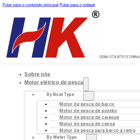
Pular para o conteúdo principal
Pular para o rodapé
0086-574-87513138
No
Sobre nós
Motor elétrico de pesca
By Boat Type
Motor de pesca de barco
Motor de pesca de pontão
Motor de pesca de caiaque
Motor de pesca de canoa
Motor de pesca para barco a remo
By Water Type