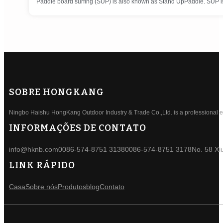
Paddle board surfing (SUP) is also known as Stand UpPaddle. SUP is 
SOBRE HONGKANG
Ningbo Haishu HongKang Outdoor Industry & Trade Co.,Ltd. is a professional ele
INFORMAÇÕES DE CONTATO
info@hknb.com
0086-574-8751 3138
0086-574-8751 3178
No. 58 Xi
LINK RÁPIDO
Casa
Sobre nós
Produtos
blog
Contato