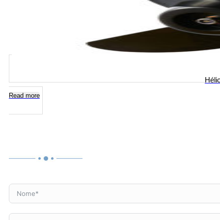
Héli
Read more