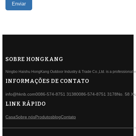
Enviar
SOBRE HONGKANG
Ningbo Haishu HongKang Outdoor Industry & Trade Co.,Ltd. is a professional ele
INFORMAÇÕES DE CONTATO
info@hknb.com
0086-574-8751 3138
0086-574-8751 3178
No. 58 Xi
LINK RÁPIDO
Casa
Sobre nós
Produtos
blog
Contato