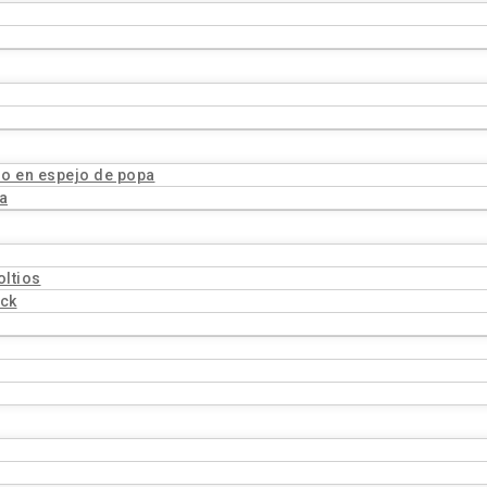
o en espejo de popa
a
oltios
ock