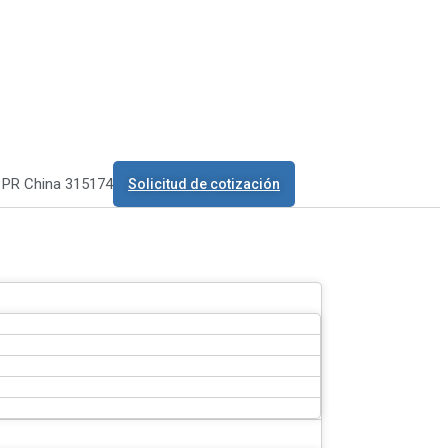
o PR China 315174
Solicitud de cotización