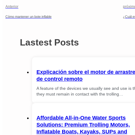
Anterior
próxim
Cómo mantener un bote inflable
¿Cuál es
Lastest Posts
Explicación sobre el motor de arrastr
de control remoto
A feature of the devices we usually see and use is t
they must remain in contact with the trolling…
Affordable All-in-One Water Sports
Solutions: Premium Trolling Motors,
Inflatable Boats, Kayaks, SUPs and