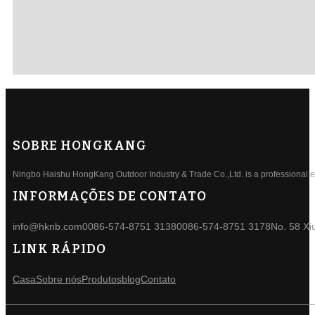
SOBRE HONGKANG
Ningbo Haishu HongKang Outdoor Industry & Trade Co.,Ltd. is a professional ele
INFORMAÇÕES DE CONTATO
info@hknb.com
0086-574-8751 3138
0086-574-8751 3178
No. 58 Xi
LINK RÁPIDO
Casa
Sobre nós
Produtos
blog
Contato