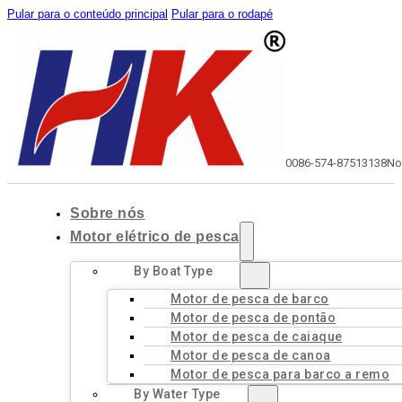
Pular para o conteúdo principal
Pular para o rodapé
0086-574-87513138
No
Sobre nós
Motor elétrico de pesca
By Boat Type
Motor de pesca de barco
Motor de pesca de pontão
Motor de pesca de caiaque
Motor de pesca de canoa
Motor de pesca para barco a remo
By Water Type