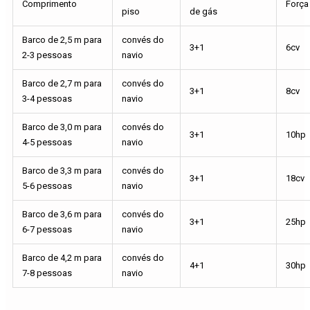
Comprimento
Força
piso
de gás
Barco de 2,5 m para
convés do
3+1
6cv
2-3 pessoas
navio
Barco de 2,7 m para
convés do
3+1
8cv
3-4 pessoas
navio
Barco de 3,0 m para
convés do
3+1
10hp
4-5 pessoas
navio
Barco de 3,3 m para
convés do
3+1
18cv
5-6 pessoas
navio
Barco de 3,6 m para
convés do
3+1
25hp
6-7 pessoas
navio
Barco de 4,2 m para
convés do
4+1
30hp
7-8 pessoas
navio