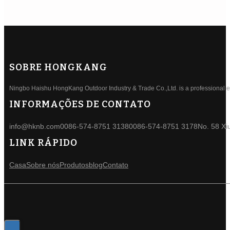
SOBRE HONGKANG
Ningbo Haishu HongKang Outdoor Industry & Trade Co.,Ltd. is a professional ele
INFORMAÇÕES DE CONTATO
info@hknb.com
0086-574-8751 3138
0086-574-8751 3178
No. 58 Xi
LINK RÁPIDO
Casa
Sobre nós
Produtos
blog
Contato