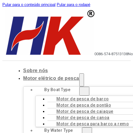
Pular para o conteúdo principal
Pular para o rodapé
0086-574-87513138
No
Sobre nós
Motor elétrico de pesca
By Boat Type
Motor de pesca de barco
Motor de pesca de pontão
Motor de pesca de caiaque
Motor de pesca de canoa
Motor de pesca para barco a remo
By Water Type