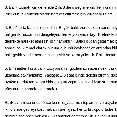
3. Balık tutmak için genellikle 2 ila 3 dens seçilmelidir. Yem oranını
vücudunuzu düzenli olarak hareket ettirmek için kullanabilirsiniz.
4. Balığı orta kanca ile gezdirin. Büyük balık vurulduktan sonra h
balığın ilk hücumunu dengeleyin. Temel yöntem, oltayı iki elinizle
derinlikte hareket etmesini sınırlamaktır. , Balığı sudan çıkarmak
sonra, balık temel olarak hücum gücünü kaybeder ve ardından birka
hale getirir ve direnemez hale getirir ve karnı yükselir. Balık başarıl
5. Bir saatten fazla balık tutuyorsanız, gözlerinizin üzerindeki bask
uzaklara bakmalısınız. Yaklaşık 2-3 saat içinde göletin etrafını dola
ayakta durduktan sonra birkaç squat yapmalısınız. Uzun süre otur
vücudunuzu hareket ettirmektir.
Balık avının sonunda, önce kendi eşyalarınızı toplamalı ve eşyalar
ikincisi ise çevreyi korumak için ürettiğiniz her türlü çöpü ortadan
geldiğinizde önce yaklaşık 38 santigrat derecede ılık suyla yüzünüzü