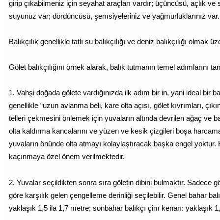
girip çıkabilmeniz için seyahat araçları vardır; üçüncüsü, açlık ve
suyunuz var; dördüncüsü, şemsiyeleriniz ve yağmurluklarınız va
Balıkçılık genellikle tatlı su balıkçılığı ve deniz balıkçılığı olmak ü
Gölet balıkçılığını örnek alarak, balık tutmanın temel adımlarını ta
1. Vahşi doğada gölete vardığınızda ilk adım bir in, yani ideal bir 
genellikle “uzun avlanma beli, kare olta açısı, gölet kıvrımları, çıkı
telleri çekmesini önlemek için yuvaların altında devrilen ağaç ve b
olta kaldırma kancalarını ve yüzen ve kesik çizgileri boşa harca
yuvaların önünde olta atmayı kolaylaştıracak başka engel yoktur. 
kaçınmaya özel önem verilmektedir.
2. Yuvalar seçildikten sonra sıra göletin dibini bulmaktır. Sadece
göre karşılık gelen çengelleme derinliği seçilebilir. Genel bahar balı
yaklaşık 1,5 ila 1,7 metre; sonbahar balıkçı çim kenarı: yaklaşık 1,2 