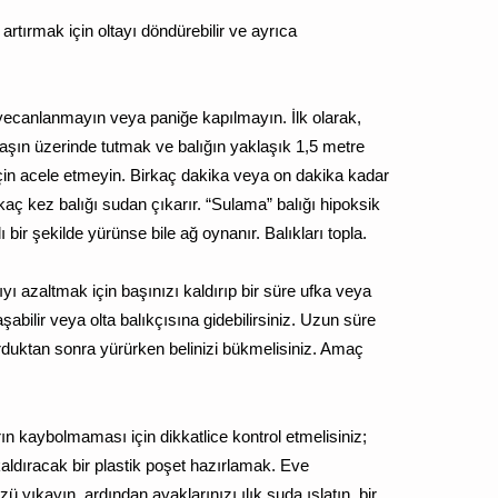
 artırmak için oltayı döndürebilir ve ayrıca
eyecanlanmayın veya paniğe kapılmayın. İlk olarak,
 başın üzerinde tutmak ve balığın yaklaşık 1,5 metre
 için acele etmeyin. Birkaç dakika veya on dakika kadar
ç kez balığı sudan çıkarır. “Sulama” balığı hipoksik
ı bir şekilde yürünse bile ağ oynanır. Balıkları topla.
ıyı azaltmak için başınızı kaldırıp bir süre ufka veya
şabilir veya olta balıkçısına gidebilirsiniz. Uzun süre
duktan sonra yürürken belinizi bükmelisiniz. Amaç
ın kaybolmaması için dikkatlice kontrol etmelisiniz;
 kaldıracak bir plastik poşet hazırlamak. Eve
 yıkayın, ardından ayaklarınızı ılık suda ıslatın, bir