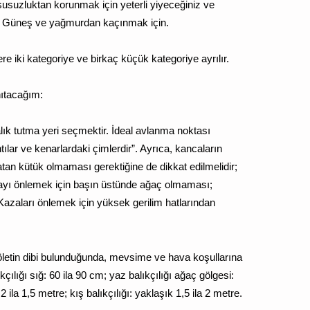
 susuzluktan korunmak için yeterli yiyeceğiniz ve
r. Güneş ve yağmurdan kaçınmak için.
zere iki kategoriye ve birkaç küçük kategoriye ayrılır.
nıtacağım:
balık tutma yeri seçmektir. İdeal avlanma noktası
ntılar ve kenarlardaki çimlerdir”. Ayrıca, kancaların
atan kütük olmaması gerektiğine de dikkat edilmelidir;
mayı önlemek için başın üstünde ağaç olmaması;
Kazaları önlemek için yüksek gerilim hatlarından
 göletin dibi bulunduğunda, mevsime ve hava koşullarına
kçılığı sığ: 60 ila 90 cm; yaz balıkçılığı ağaç gölgesi:
ila 1,5 metre; kış balıkçılığı: yaklaşık 1,5 ila 2 metre.