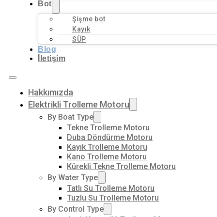
Bot
Şişme bot
Kayık
SÜP
Blog
İletişim
Hakkımızda
Elektrikli Trolleme Motoru
By Boat Type
Tekne Trolleme Motoru
Duba Döndürme Motoru
Kayık Trolleme Motoru
Kano Trolleme Motoru
Kürekli Tekne Trolleme Motoru
By Water Type
Tatlı Su Trolleme Motoru
Tuzlu Su Trolleme Motoru
By Control Type