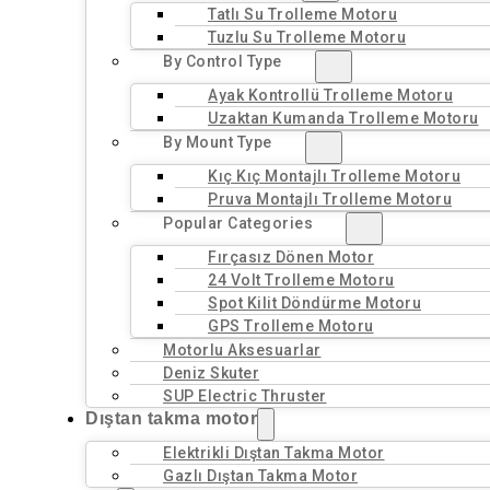
Tatlı Su Trolleme Motoru
Tuzlu Su Trolleme Motoru
By Control Type
Ayak Kontrollü Trolleme Motoru
Uzaktan Kumanda Trolleme Motoru
By Mount Type
Kıç Kıç Montajlı Trolleme Motoru
Pruva Montajlı Trolleme Motoru
Popular Categories
Fırçasız Dönen Motor
24 Volt Trolleme Motoru
Spot Kilit Döndürme Motoru
GPS Trolleme Motoru
Motorlu Aksesuarlar
Deniz Skuter
SUP Electric Thruster
Dıştan takma motor
Elektrikli Dıştan Takma Motor
Gazlı Dıştan Takma Motor