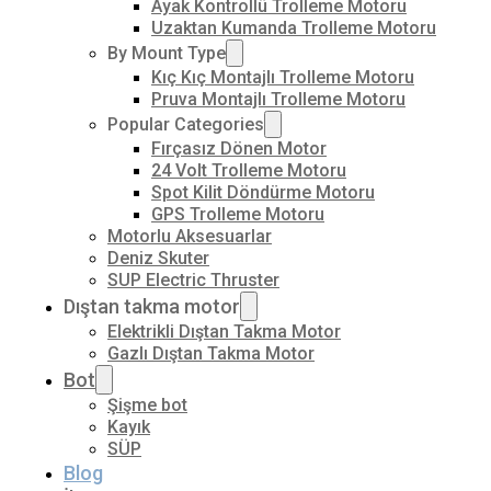
Ayak Kontrollü Trolleme Motoru
Uzaktan Kumanda Trolleme Motoru
By Mount Type
Kıç Kıç Montajlı Trolleme Motoru
Pruva Montajlı Trolleme Motoru
Popular Categories
Fırçasız Dönen Motor
24 Volt Trolleme Motoru
Spot Kilit Döndürme Motoru
GPS Trolleme Motoru
Motorlu Aksesuarlar
Deniz Skuter
SUP Electric Thruster
Dıştan takma motor
Elektrikli Dıştan Takma Motor
Gazlı Dıştan Takma Motor
Bot
Şişme bot
Kayık
SÜP
Blog