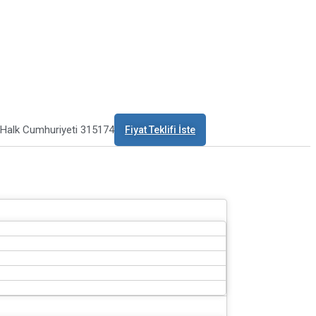
 Halk Cumhuriyeti 315174
Fiyat Teklifi İste