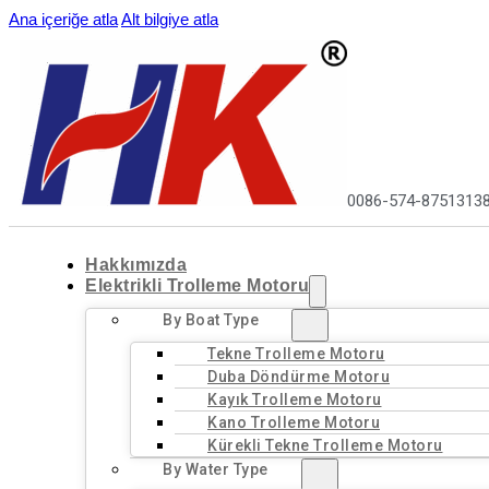
Ana içeriğe atla
Alt bilgiye atla
0086-574-8751313
Hakkımızda
Elektrikli Trolleme Motoru
By Boat Type
Tekne Trolleme Motoru
Duba Döndürme Motoru
Kayık Trolleme Motoru
Kano Trolleme Motoru
Kürekli Tekne Trolleme Motoru
By Water Type