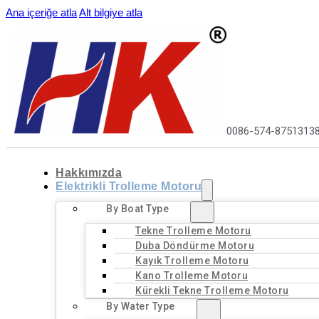
Ana içeriğe atla
Alt bilgiye atla
0086-574-8751313
Hakkımızda
Elektrikli Trolleme Motoru
By Boat Type
Tekne Trolleme Motoru
Duba Döndürme Motoru
Kayık Trolleme Motoru
Kano Trolleme Motoru
Kürekli Tekne Trolleme Motoru
By Water Type