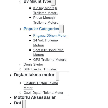
By Mount Type
Kıç Kıç Montajlı
Trolleme Motoru
Pruva Montajlı
Trolleme Motoru
Popular Categories
Fırçasız Dönen Motor
24 Volt Trolleme
Motoru
Spot Kilit Döndürme
Motoru
GPS Trolleme Motoru
Deniz Skuter
SUP Electric Thruster
Dıştan takma motor
Elektrikli Dıştan Takma
Motor
Gazlı Dıştan Takma Motor
Motorlu Aksesuarlar
Bot