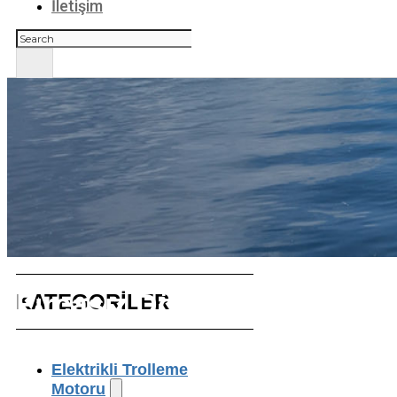
İletişim
Ara
Fırçasız Dönen Motor
KATEGORİLER
Elektrikli Trolleme
Motoru