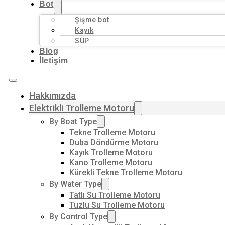
Bot
Şişme bot
Kayık
SÜP
Blog
İletişim
Hakkımızda
Elektrikli Trolleme Motoru
By Boat Type
Tekne Trolleme Motoru
Duba Döndürme Motoru
Kayık Trolleme Motoru
Kano Trolleme Motoru
Kürekli Tekne Trolleme Motoru
By Water Type
Tatlı Su Trolleme Motoru
Tuzlu Su Trolleme Motoru
By Control Type