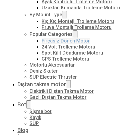
Ayak Kontrollü Trolleme Motoru
Uzaktan Kumanda Trolleme Motoru
By Mount Type
Kıç Kıç Montajlı Trolleme Motoru
Pruva Montajlı Trolleme Motoru
Popular Categories
Fırçasız Dönen Motor
24 Volt Trolleme Motoru
Spot Kilit Döndürme Motoru
GPS Trolleme Motoru
Motorlu Aksesuarlar
Deniz Skuter
SUP Electric Thruster
Dıştan takma motor
Elektrikli Dıştan Takma Motor
Gazlı Dıştan Takma Motor
Bot
Şişme bot
Kayık
SÜP
Blog