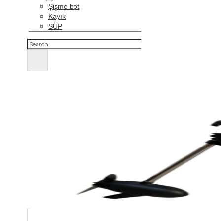
Şişme bot
Kayık
SÜP
Ara