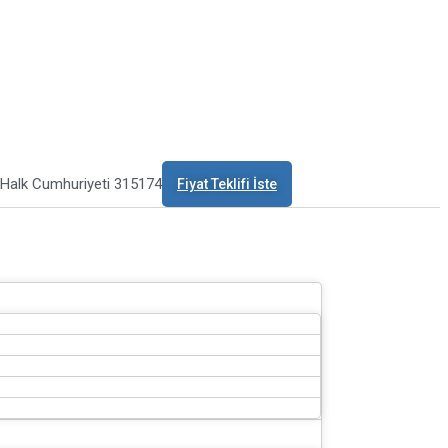
 Halk Cumhuriyeti 315174
Fiyat Teklifi İste