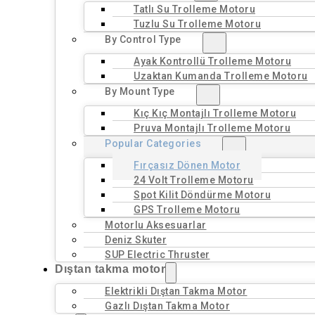
Tatlı Su Trolleme Motoru
Tuzlu Su Trolleme Motoru
By Control Type
Ayak Kontrollü Trolleme Motoru
Uzaktan Kumanda Trolleme Motoru
By Mount Type
Kıç Kıç Montajlı Trolleme Motoru
Pruva Montajlı Trolleme Motoru
Popular Categories
Fırçasız Dönen Motor
24 Volt Trolleme Motoru
Spot Kilit Döndürme Motoru
GPS Trolleme Motoru
Motorlu Aksesuarlar
Deniz Skuter
SUP Electric Thruster
Dıştan takma motor
Elektrikli Dıştan Takma Motor
Gazlı Dıştan Takma Motor