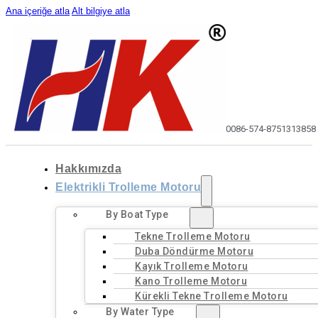
Ana içeriğe atla
Alt bilgiye atla
0086-574-87513138
58
Hakkımızda
Elektrikli Trolleme Motoru
By Boat Type
Tekne Trolleme Motoru
Duba Döndürme Motoru
Kayık Trolleme Motoru
Kano Trolleme Motoru
Kürekli Tekne Trolleme Motoru
By Water Type