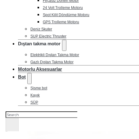
Fırçasız Dönen Motor
24 Volt Trolleme Motoru
Spot Kilit Döndürme Motoru
GPS Trolleme Motoru
Deniz Skuter
SUP Electric Thruster
Dıştan takma motor
Elektrikli Dıştan Takma Motor
Gazlı Dıştan Takma Motor
Motorlu Aksesuarlar
Bot
Şişme bot
Kayık
SÜP
Ara