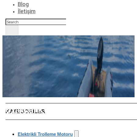
Blog
İletişim
Ara
Uzaktan Kumanda Trolleme Motor
KATEGORİLER
Elektrikli Trolleme Motoru