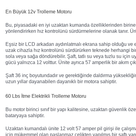
En Büyük 12v Trolleme Motoru
Bu, piyasadaki en iyi uzaktan kumanda özelliklerinden birine 
yönlendirirken hız kontrolünü sürdürmelerine olanak tanır. Ürü
Eşsiz bir LCD arkadan aydınlatmalı ekrana sahip olduğu ve en
uzak cihazla hız kontrolünü sürdürürken teknede herhangi bir 
sola veya sağa döndürebilir. Şaft, tatlı su veya tuzlu su için
gücü yalnızca 12 volttur. Ünite ayrıca 57 amperlik bir akım çıkış
Şaft 36 inç boyutundadır ve gerektiğinde daldırma yüksekliğin
uzun yıllar dayanabilen dayanıklı bir motora sahiptir.
60 Lbs İtme Elektrikli Trolleme Motoru
Bu motor birinci sınıf bir yapı kalitesine, uzaktan güvenlik öz
bataryaya sahiptir.
Uzaktan kumandalı ünite 12 volt 57 amper pil girişi ile çalışmak
için mükemmel olan paslanmaz çelikten yapılmış bir şaftı vardır