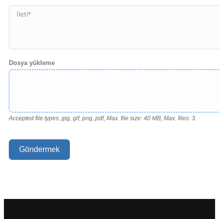
+1
Dosya yükleme
Accepted file types: jpg, gif, png, pdf, Max. file size: 40 MB, Max. files: 3.
Göndermek