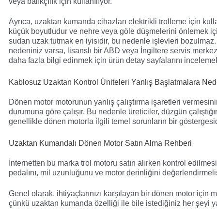
veya balıkçılık için kullanılıyor.
Ayrıca, uzaktan kumanda cihazları elektrikli trolleme için kul
küçük boyutludur ve nehre veya göle düşmelerini önlemek için
sudan uzak tutmak en iyisidir, bu nedenle işlevleri bozulmaz
nedeniniz varsa, lisanslı bir ABD veya İngiltere servis merkezin
daha fazla bilgi edinmek için ürün detay sayfalarını incelemek h
Kablosuz Uzaktan Kontrol Üniteleri Yanlış Başlatmalara Ne
Dönen motor motorunun yanlış çalıştırma işaretleri vermesin
durumuna göre çalışır. Bu nedenle üreticiler, düzgün çalıştığı
genellikle dönen motorla ilgili temel sorunların bir gösterge
Uzaktan Kumandalı Dönen Motor Satın Alma Rehberi
İnternetten bu marka trol motoru satın alırken kontrol edilmesi 
pedalını, mil uzunluğunu ve motor derinliğini değerlendirmeli
Genel olarak, ihtiyaçlarınızı karşılayan bir dönen motor içi
çünkü uzaktan kumanda özelliği ile bile istediğiniz her şeyi ya