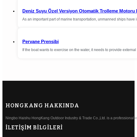
Deniz Suyu Özel Versiyon Otomatik Trolleme Motoru 
As an important part of marine transportation, unmanned ships have 
Pervane Prensibi
If the boat wants to exercise on the water, it needs to provide external 
HONGKANG HAKKINDA
Ningbo Haishu HongKang Outdoor Industry & Trade Co.,Ltd. is a professional ele
İLETİŞİM BİLGİLERİ