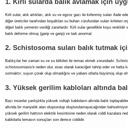
1. Kirli sularda balık avlamak için uyg
Kirli sular, atık artıkları, atık su ve egzoz gazı ile kirlenmiş suları ifade e
diğer üreticiler tarafından boşaltılan su buharı cürufundan suları kirleten or
diğeri balık yemenin verdiği zararlardır. Kirli sular genellikle koyu renkli
balık deforme olmuş (garip ve garip) ve tadı anormal.
2. Schistosoma suları balık tutmak iç
Balıkçılar her zaman su ve su bitkileri ile temas etmek zorundadır. Schist
schistosomiasis'e neden olur, esas olarak karaciğeri tahrip eder ve hatta k
sormaktır; suyun çorak olup olmadığını ve yabani otlarla büyümüş olup ol
3. Yüksek gerilim kabloları altında ba
Bazı insanlar yanlışlıkla yüksek voltajlı kabloların altında balık toplayabil
altında bir manyetik alan oluşturulup oluşturulamayacağından bahsetmiyor
yüksek gerilim hattının elektrik kesintisine neden olarak ciddi kazalara neden
kablolarla temasın sonuçları son derece ciddidir.