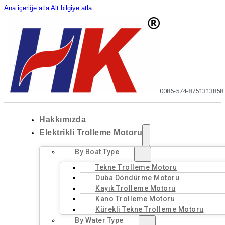
Ana içeriğe atla
Alt bilgiye atla
0086-574-87513138
58
Hakkımızda
Elektrikli Trolleme Motoru
By Boat Type
Tekne Trolleme Motoru
Duba Döndürme Motoru
Kayık Trolleme Motoru
Kano Trolleme Motoru
Kürekli Tekne Trolleme Motoru
By Water Type