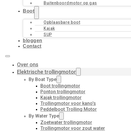
Buitenboordmotor op gas
Boot
Opblaasbare boot
Kajak
SUP
bloggen
Contact
Over ons
Elektrische trollingmotor
By Boat Type
Boot trollingmotor
Ponton trollingmotor
Kajak trollingmotor
Trollingmotor voor kano's
Peddelboot Trolling Motor
By Water Type
Zoetwater trollingmotor
Trollingmotor voor zout water