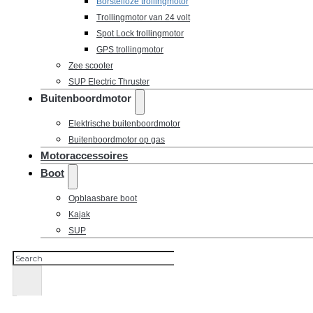
Borstelloze trollingmotor
Trollingmotor van 24 volt
Spot Lock trollingmotor
GPS trollingmotor
Zee scooter
SUP Electric Thruster
Buitenboordmotor
Elektrische buitenboordmotor
Buitenboordmotor op gas
Motoraccessoires
Boot
Opblaasbare boot
Kajak
SUP
Zoeken