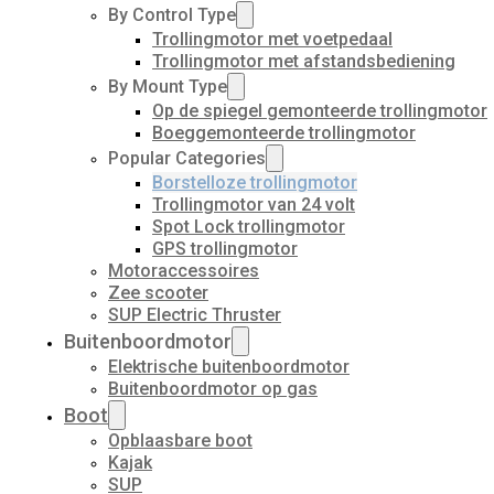
By Control Type
Trollingmotor met voetpedaal
Trollingmotor met afstandsbediening
By Mount Type
Op de spiegel gemonteerde trollingmotor
Boeggemonteerde trollingmotor
Popular Categories
Borstelloze trollingmotor
Trollingmotor van 24 volt
Spot Lock trollingmotor
GPS trollingmotor
Motoraccessoires
Zee scooter
SUP Electric Thruster
Buitenboordmotor
Elektrische buitenboordmotor
Buitenboordmotor op gas
Boot
Opblaasbare boot
Kajak
SUP