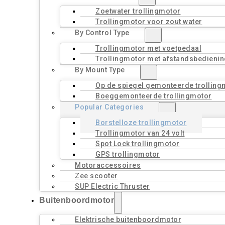
Zoetwater trollingmotor
Trollingmotor voor zout water
By Control Type
Trollingmotor met voetpedaal
Trollingmotor met afstandsbedienin
By Mount Type
Op de spiegel gemonteerde trolling
Boeggemonteerde trollingmotor
Popular Categories
Borstelloze trollingmotor
Trollingmotor van 24 volt
Spot Lock trollingmotor
GPS trollingmotor
Motoraccessoires
Zee scooter
SUP Electric Thruster
Buitenboordmotor
Elektrische buitenboordmotor