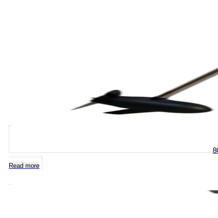
8
Read more