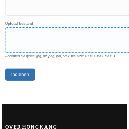
Upload bestand
Accepted file types: jpg, gif, png, pdf, Max. file size: 40 MB, Max. files: 3.
Indienen
OVER HONGKANG