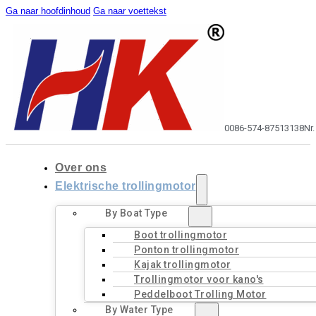
Ga naar hoofdinhoud
Ga naar voettekst
0086-574-87513138
Nr
Over ons
Elektrische trollingmotor
By Boat Type
Boot trollingmotor
Ponton trollingmotor
Kajak trollingmotor
Trollingmotor voor kano's
Peddelboot Trolling Motor
By Water Type