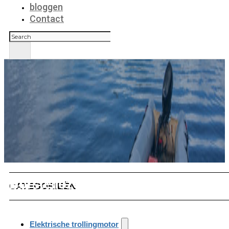
bloggen
Contact
Zoeken
Borstelloze trollingmotor
CATEGORIEËN
Elektrische trollingmotor