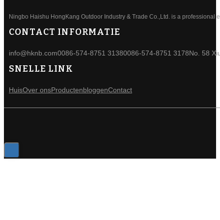
Ningbo Haishu HongKang Outdoor Industry & Trade Co.,Ltd. is a professional ele
CONTACT INFORMATIE
info@hknb.com
0086-574-8751 3138
0086-574-8751 3178
No. 58 Xi
SNELLE LINK
Huis
Over ons
Producten
bloggen
Contact