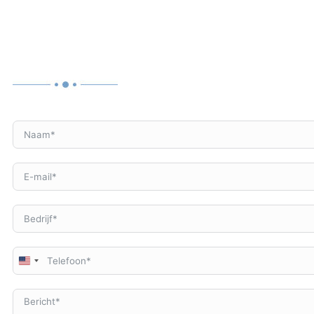
United
States
+1