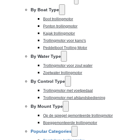
By Boat Type
Boot trollingmotor
Ponton trollingmotor
Kajak trollingmotor
Trollingmotor voor kano's
Peddelboot Trolling Motor
By Water Type
Trollingmotor voor zout water
Zoetwater trollingmotor
By Control Type
Trollingmotor met voetpedaal
Trollingmotor met afstandsbediening
By Mount Type
Op de spiegel gemonteerde trollingmotor
Boeggemonteerde trollingmotor
Popular Categories