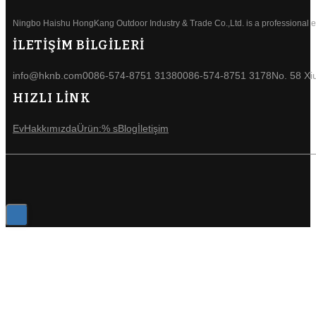
Ningbo Haishu HongKang Outdoor Industry & Trade Co.,Ltd. is a professional ele
İLETİŞİM BİLGİLERİ
info@hknb.com
0086-574-8751 3138
0086-574-8751 3178
No. 58 Xi
HIZLI LİNK
Ev
Hakkımızda
Ürün:% s
Blog
İletişim