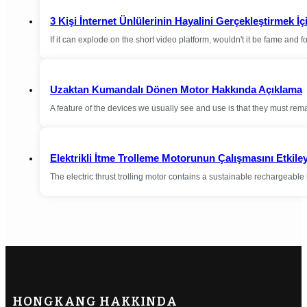
3 Kişi İnternet Ünlülerinin Hayalini Gerçekleştirmek İ
If it can explode on the short video platform, wouldn't it be fame and
Uzaktan Kumandalı Dönen Motor Hakkında Açıklama
A feature of the devices we usually see and use is that they must rema
Elektrikli İtme Trolleme Motorunun Çalışmasını Etkile
The electric thrust trolling motor contains a sustainable rechargeable 
HONGKANG HAKKINDA