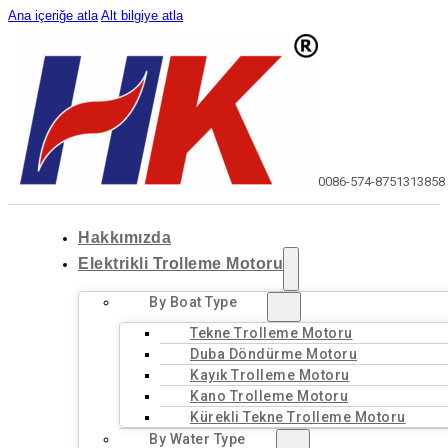
Ana içeriğe atla
Alt bilgiye atla
0086-574-87513138
58
Hakkımızda
Elektrikli Trolleme Motoru
By Boat Type
Tekne Trolleme Motoru
Duba Döndürme Motoru
Kayık Trolleme Motoru
Kano Trolleme Motoru
Kürekli Tekne Trolleme Motoru
By Water Type