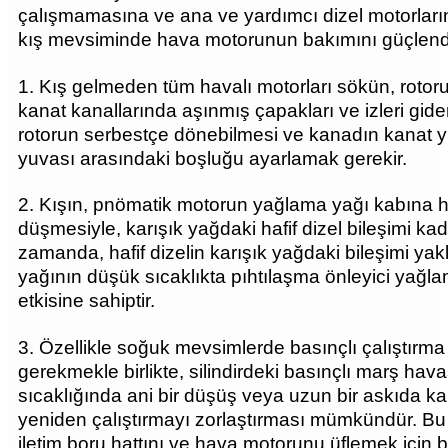
çalışmamasına ve ana ve yardımcı dizel motorlar
kış mevsiminde hava motorunun bakımını güçlendirm
1. Kış gelmeden tüm havalı motorları sökün, rotoru, k
kanat kanallarında aşınmış çapakları ve izleri gideri
rotorun serbestçe dönebilmesi ve kanadın kanat yu
yuvası arasındaki boşluğu ayarlamak gerekir.
2. Kışın, pnömatik motorun yağlama yağı kabına haf
düşmesiyle, karışık yağdaki hafif dizel bileşimi k
zamanda, hafif dizelin karışık yağdaki bileşimi yakl
yağının düşük sıcaklıkta pıhtılaşma önleyici yağl
etkisine sahiptir.
3. Özellikle soğuk mevsimlerde basınçlı çalıştırm
gerekmekle birlikte, silindirdeki basınçlı marş h
sıcaklığında ani bir düşüş veya uzun bir askıda 
yeniden çalıştırmayı zorlaştırması mümkündür. B
iletim boru hattını ve hava motorunu üflemek için ba