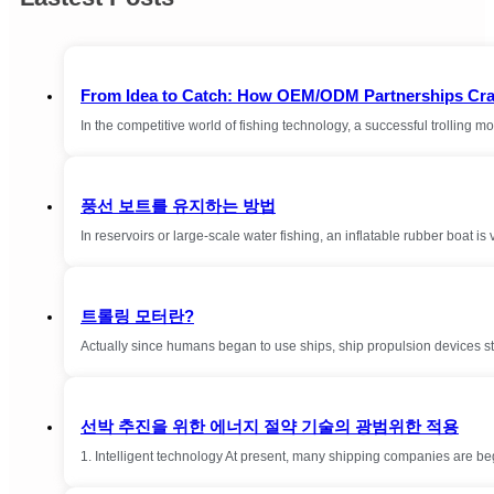
From Idea to Catch: How OEM/ODM Partnerships Craft
In the competitive world of fishing technology, a successful trolling 
풍선 보트를 유지하는 방법
In reservoirs or large-scale water fishing, an inflatable rubber boat 
트롤링 모터란?
Actually since humans began to use ships, ship propulsion devices st
선박 추진을 위한 에너지 절약 기술의 광범위한 적용
1. Intelligent technology At present, many shipping companies are be