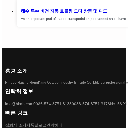
해수 특수 버전 자동 트롤링 모터 방풍 및 파도
As an important part of marine transportation, unmanned ships have 
홍콩 소개
Ningbo Haishu HongKang Outdoor Industry & Trade Co.,Ltd. is a professional ele
연락처 정보
info@hknb.com
0086-574-8751 3138
0086-574-8751 3178
No. 58 Xi
빠른 링크
집
회사 소개
제품
블로그
연락하다