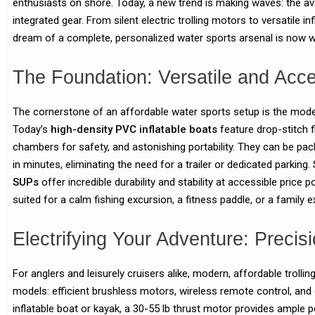
enthusiasts on shore. Today, a new trend is making waves: the ava
integrated gear. From silent electric trolling motors to versatile i
dream of a complete, personalized water sports arsenal is now wi
The Foundation: Versatile and Acce
The cornerstone of an affordable water sports setup is the moder
Today’s
high-density PVC inflatable boats
feature drop-stitch fl
chambers for safety, and astonishing portability. They can be pack
in minutes, eliminating the need for a trailer or dedicated parking. 
SUPs
offer incredible durability and stability at accessible price 
suited for a calm fishing excursion, a fitness paddle, or a family 
Electrifying Your Adventure: Precisi
For anglers and leisurely cruisers alike, modern, affordable troll
models: efficient brushless motors, wireless remote control, and 
inflatable boat or kayak, a 30-55 lb thrust motor provides ample 