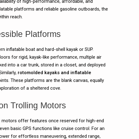
ilability of high-performance, affordable, and
nflatable platforms and reliable gasoline outboards, the
thin reach.
ssible Platforms
n inflatable boat and hard-shell kayak or SUP.
oors for rigid, kayak-like performance, multiple air
ed into a car trunk, stored in a closet, and deployed
Similarly,
rotomolded kayaks and inflatable
points. These platforms are the blank canvas, equally
exploration of a sheltered cove.
on Trolling Motors
ing motors offer features once reserved for high-end
even basic GPS functions like cruise control. For an
power for effortless maneuvering, extended range,