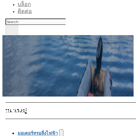
บล็อก
ติดต่อ
ค้นหา
มอเตอร์ทรอลิ่งล็อคเฉพาะจุด
หมวดหมู่
มอเตอร์ทรอลิ่งไฟฟ้า