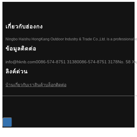
เกี่ยวกับฮ่องกง
Ningbo Haishu HongKang Outdoor Industry & Trade Co.,Ltd. is a professional ele
ข้อมูลติดต่อ
info@hknb.com
0086-574-8751 3138
0086-574-8751 3178
No. 58 Xi
ลิงค์ด่วน
บ้าน
เกี่ยวกับเรา
สินค้า
บล็อก
ติดต่อ