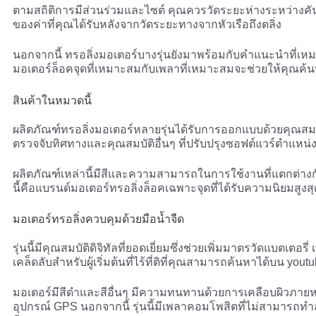
ตามสถิติการมีส่วนร่วมและไซต์ คุณควรวัดระยะห่างระหว่างค
ของค่าที่คุณได้รับหลังจากวัดระยะทางจากหัวเรือถึงตลิ่ง
นอกจากนี้ ทรอลิ่งมอเตอร์บางรุ่นยังมาพร้อมกับคำแนะนำที่เหมา
มอเตอร์ล็อคจุดที่เหมาะสมกับเพลาที่เหมาะสมจะช่วยให้คุณค้
สินค้าในหมวดนี้
ผลิตภัณฑ์ทรอลิ่งมอเตอร์หลายรุ่นได้รับการออกแบบด้วยคุณสมบั
ตรวจจับทิศทางและคุณสมบัติอื่นๆ ที่ปรับปรุงซอฟต์แวร์ตำแหน่
ผลิตภัณฑ์เหล่านี้มีสีและความสามารถในการใช้งานที่แตกต่างก
นี้คือแบรนด์มอเตอร์ทรอลิ่งล็อคเฉพาะจุดที่ได้รับความนิยมสูงสุ
มอเตอร์ทรอลิ่งควบคุมด้วยมือน้ำจืด
รุ่นนี้มีคุณสมบัติดิจิทัลที่ยอดเยี่ยมซึ่งช่วยเพิ่มมาตรวัดแบตเต
เคล็ดลับสำหรับผู้เริ่มต้นที่ไร้ที่ติที่คุณสามารถค้นหาได้บน yout
มอเตอร์มีสีดำและสีอื่นๆ มีความทนทานด้วยการเคลือบผิวภายหลั
อุปกรณ์ GPS นอกจากนี้ รุ่นนี้มีเพลาคอมโพสิตที่ไม่สามารถ