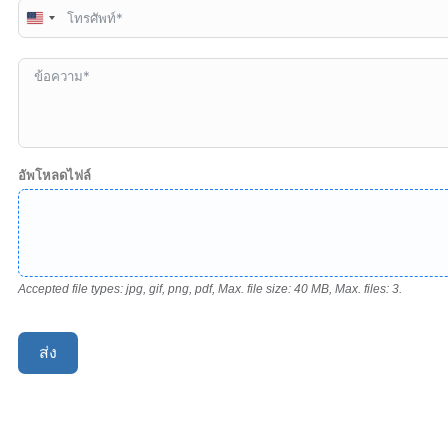
United
States
+1
อัพโหลดไฟล์
Accepted file types: jpg, gif, png, pdf, Max. file size: 40 MB, Max. files: 3.
ส่ง