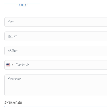
United
States
+1
อัพโหลดไฟล์