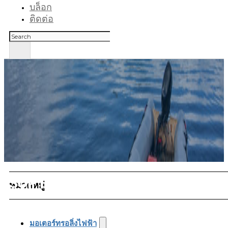
บล็อก
ติดต่อ
ค้นหา
SUP Electric Thruster
หมวดหมู่
มอเตอร์ทรอลิ่งไฟฟ้า