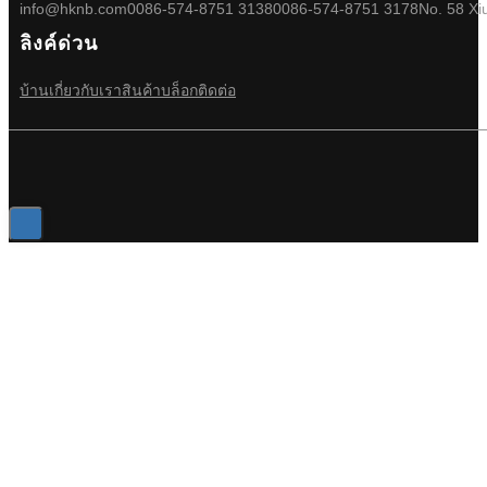
info@hknb.com
0086-574-8751 3138
0086-574-8751 3178
No. 58 Xi
ลิงค์ด่วน
บ้าน
เกี่ยวกับเรา
สินค้า
บล็อก
ติดต่อ