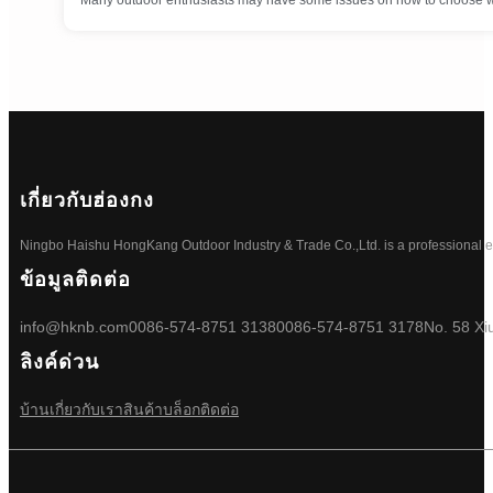
Many outdoor enthusiasts may have some issues on how to choose wat
เกี่ยวกับฮ่องกง
Ningbo Haishu HongKang Outdoor Industry & Trade Co.,Ltd. is a professional ele
ข้อมูลติดต่อ
info@hknb.com
0086-574-8751 3138
0086-574-8751 3178
No. 58 Xi
ลิงค์ด่วน
บ้าน
เกี่ยวกับเรา
สินค้า
บล็อก
ติดต่อ