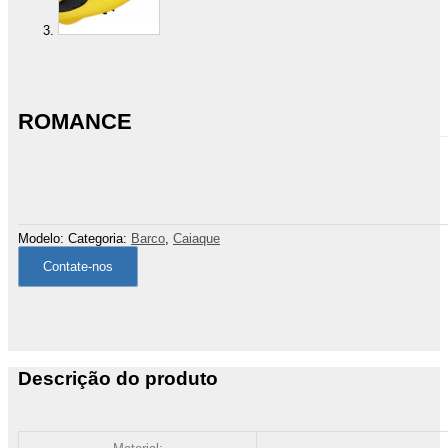
ROMANCE
Modelo:
Categoria:
Barco
,
Caiaque
Contate-nos
Descrição do produto