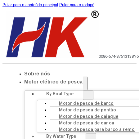
Pular para o conteúdo principal
Pular para o rodapé
0086-574-87513138
No
Sobre nós
Motor elétrico de pesca
By Boat Type
Motor de pesca de barco
Motor de pesca de pontão
Motor de pesca de caiaque
Motor de pesca de canoa
Motor de pesca para barco a remo
By Water Type