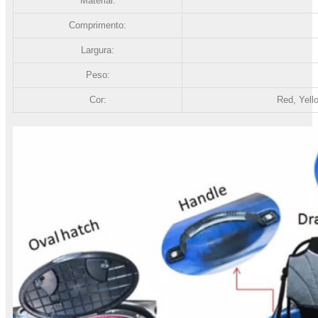
Material:
Comprimento:
Largura:
Peso:
Cor:
Red, Yell