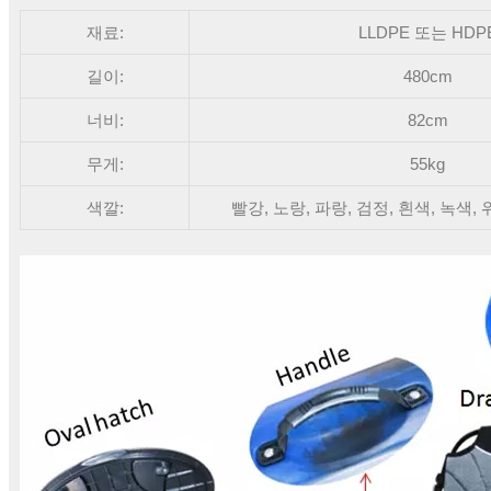
재료:
LLDPE 또는 HDP
길이:
480cm
너비:
82cm
무게:
55kg
색깔:
빨강, 노랑, 파랑, 검정, 흰색, 녹색, 위장,