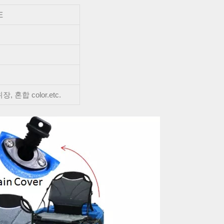
E
 혼합 color.etc.