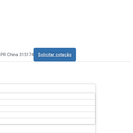
o PR China 315174
Solicitar cotação