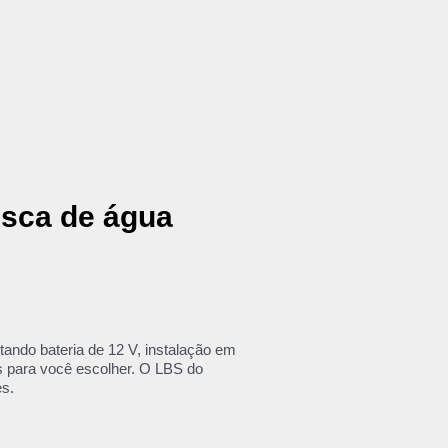
esca de água
ndo bateria de 12 V, instalação em
s para você escolher. O LBS do
es.