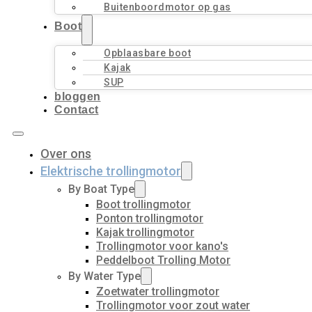
Buitenboordmotor op gas
Boot
Opblaasbare boot
Kajak
SUP
bloggen
Contact
Over ons
Elektrische trollingmotor
By Boat Type
Boot trollingmotor
Ponton trollingmotor
Kajak trollingmotor
Trollingmotor voor kano's
Peddelboot Trolling Motor
By Water Type
Zoetwater trollingmotor
Trollingmotor voor zout water