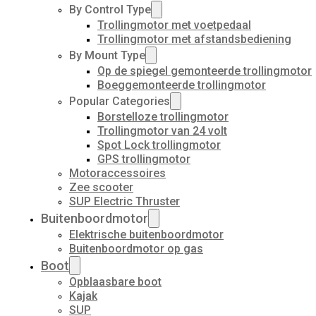
By Control Type
Trollingmotor met voetpedaal
Trollingmotor met afstandsbediening
By Mount Type
Op de spiegel gemonteerde trollingmotor
Boeggemonteerde trollingmotor
Popular Categories
Borstelloze trollingmotor
Trollingmotor van 24 volt
Spot Lock trollingmotor
GPS trollingmotor
Motoraccessoires
Zee scooter
SUP Electric Thruster
Buitenboordmotor
Elektrische buitenboordmotor
Buitenboordmotor op gas
Boot
Opblaasbare boot
Kajak
SUP