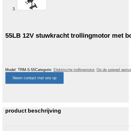
55LB 12V stuwkracht trollingmotor met 
Model:
TRM-S-55
Categorie:
Elektrische trollingmotor
,
Op de spiegel gemon
Neem contact met ons op
product beschrijving