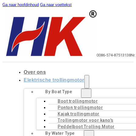
Ga naar hoofdinhoud
Ga naar voettekst
0086-574-87513138
Nr
Over ons
Elektrische trollingmotor
By Boat Type
Boot trollingmotor
Ponton trollingmotor
Kajak trollingmotor
Trollingmotor voor kano's
Peddelboot Trolling Motor
By Water Type