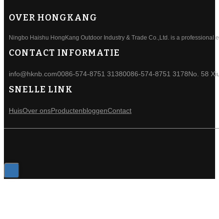
OVER HONGKANG
Ningbo Haishu HongKang Outdoor Industry & Trade Co.,Ltd. is a professional ele
CONTACT INFORMATIE
info@hknb.com
0086-574-8751 3138
0086-574-8751 3178
No. 58 Xi
SNELLE LINK
Huis
Over ons
Producten
bloggen
Contact