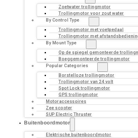
Zoetwater trollingmotor
Trollingmotor voor zout water
By Control Type
Trollingmotor met voetpedaal
Trollingmotor met afstandsbedienin
By Mount Type
Op de spiegel gemonteerde trolling
Boeggemonteerde trollingmotor
Popular Categories
Borstelloze trollingmotor
Trollingmotor van 24 volt
Spot Lock trollingmotor
GPS trollingmotor
Motoraccessoires
Zee scooter
SUP Electric Thruster
Buitenboordmotor
Elektrische buitenboordmotor