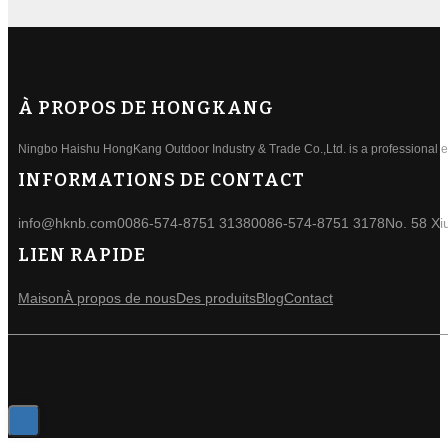
À PROPOS DE HONGKANG
Ningbo Haishu HongKang Outdoor Industry & Trade Co.,Ltd. is a professional ele
INFORMATIONS DE CONTACT
info@hknb.com
0086-574-8751 3138
0086-574-8751 3178
No. 58 Xi
LIEN RAPIDE
Maison
À propos de nous
Des produits
Blog
Contact