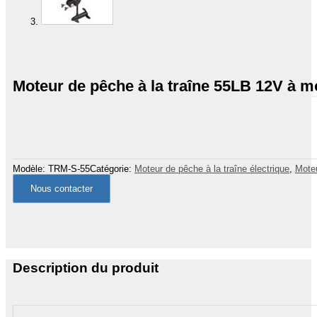
Moteur de pêche à la traîne 55LB 12V à m
Modèle:
TRM-S-55
Catégorie:
Moteur de pêche à la traîne électrique
,
Moteu
Nous contacter
Description du produit