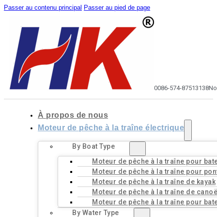
Passer au contenu principal
Passer au pied de page
0086-574-87513138
No
À propos de nous
Moteur de pêche à la traîne électrique
By Boat Type
Moteur de pêche à la traîne pour bat
Moteur de pêche à la traîne pour pon
Moteur de pêche à la traîne de kayak
Moteur de pêche à la traîne de cano
Moteur de pêche à la traîne pour bat
By Water Type