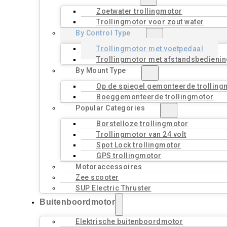
Zoetwater trollingmotor
Trollingmotor voor zout water
By Control Type
Trollingmotor met voetpedaal
Trollingmotor met afstandsbedienin
By Mount Type
Op de spiegel gemonteerde trolling
Boeggemonteerde trollingmotor
Popular Categories
Borstelloze trollingmotor
Trollingmotor van 24 volt
Spot Lock trollingmotor
GPS trollingmotor
Motoraccessoires
Zee scooter
SUP Electric Thruster
Buitenboordmotor
Elektrische buitenboordmotor