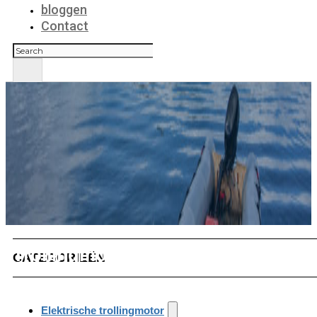
bloggen
Contact
Zoeken
Trollingmotor met voetpedaal
CATEGORIEËN
Elektrische trollingmotor