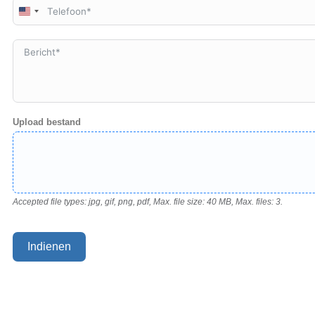
United
States
+1
Upload bestand
Accepted file types: jpg, gif, png, pdf, Max. file size: 40 MB, Max. files: 3.
Indienen