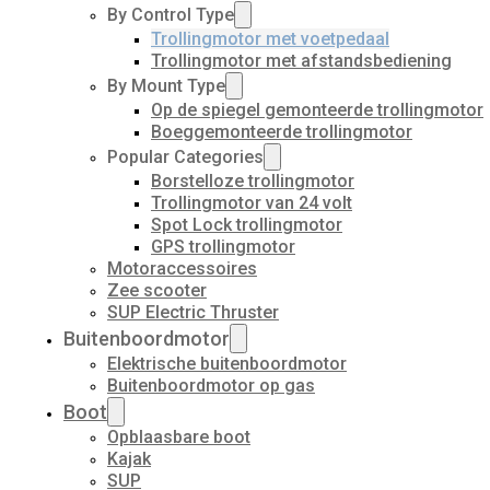
By Control Type
Trollingmotor met voetpedaal
Trollingmotor met afstandsbediening
By Mount Type
Op de spiegel gemonteerde trollingmotor
Boeggemonteerde trollingmotor
Popular Categories
Borstelloze trollingmotor
Trollingmotor van 24 volt
Spot Lock trollingmotor
GPS trollingmotor
Motoraccessoires
Zee scooter
SUP Electric Thruster
Buitenboordmotor
Elektrische buitenboordmotor
Buitenboordmotor op gas
Boot
Opblaasbare boot
Kajak
SUP