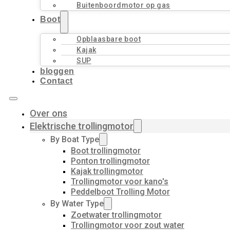
Buitenboordmotor op gas
Boot
Opblaasbare boot
Kajak
SUP
bloggen
Contact
Over ons
Elektrische trollingmotor
By Boat Type
Boot trollingmotor
Ponton trollingmotor
Kajak trollingmotor
Trollingmotor voor kano's
Peddelboot Trolling Motor
By Water Type
Zoetwater trollingmotor
Trollingmotor voor zout water