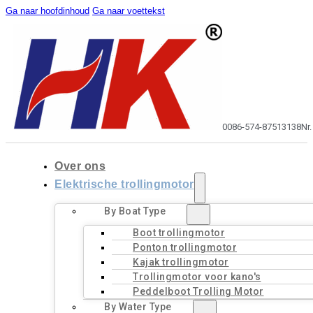
Ga naar hoofdinhoud
Ga naar voettekst
0086-574-87513138
Nr
Over ons
Elektrische trollingmotor
By Boat Type
Boot trollingmotor
Ponton trollingmotor
Kajak trollingmotor
Trollingmotor voor kano's
Peddelboot Trolling Motor
By Water Type