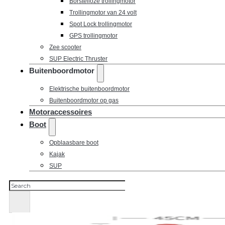
Borstelloze trollingmotor
Trollingmotor van 24 volt
Spot Lock trollingmotor
GPS trollingmotor
Zee scooter
SUP Electric Thruster
Buitenboordmotor
Elektrische buitenboordmotor
Buitenboordmotor op gas
Motoraccessoires
Boot
Opblaasbare boot
Kajak
SUP
Zoeken