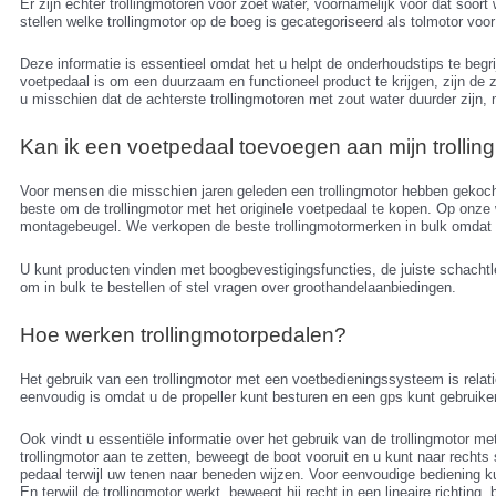
Er zijn echter trollingmotoren voor zoet water, voornamelijk voor dat soor
stellen welke trollingmotor op de boeg is gecategoriseerd als tolmotor voor
Deze informatie is essentieel omdat het u helpt de onderhoudstips te begri
voetpedaal is om een duurzaam en functioneel product te krijgen, zijn de zo
u misschien dat de achterste trollingmotoren met zout water duurder zijn, 
Kan ik een voetpedaal toevoegen aan mijn trollin
Voor mensen die misschien jaren geleden een trollingmotor hebben gekocht 
beste om de trollingmotor met het originele voetpedaal te kopen. Op onz
montagebeugel. We verkopen de beste trollingmotormerken in bulk omdat
U kunt producten vinden met boogbevestigingsfuncties, de juiste schachtl
om in bulk te bestellen of stel vragen over groothandelaanbiedingen.
Hoe werken trollingmotorpedalen?
Het gebruik van een trollingmotor met een voetbedieningssysteem is relati
eenvoudig is omdat u de propeller kunt besturen en een gps kunt gebruike
Ook vindt u essentiële informatie over het gebruik van de trollingmotor m
trollingmotor aan te zetten, beweegt de boot vooruit en u kunt naar recht
pedaal terwijl uw tenen naar beneden wijzen. Voor eenvoudige bediening ku
En terwijl de trollingmotor werkt, beweegt hij recht in een lineaire richting,