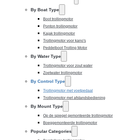
By Boat Type
Boot trollingmotor
Ponton trollingmotor
Kajak trollingmotor
Trollingmotor voor kano's
Peddelboot Trolling Motor
By Water Type
Trollingmotor voor zout water
Zoetwater trollingmotor
By Control Type
Trollingmotor met voetpedaal
Trollingmotor met afstandsbediening
By Mount Type
Op de spiegel gemonteerde trollingmotor
Boeggemonteerde trollingmotor
Popular Categories