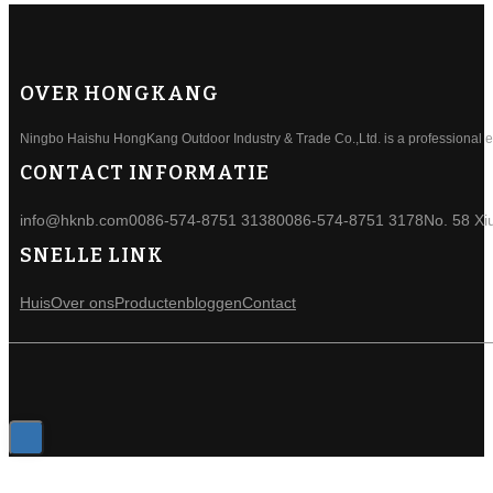
OVER HONGKANG
Ningbo Haishu HongKang Outdoor Industry & Trade Co.,Ltd. is a professional ele
CONTACT INFORMATIE
info@hknb.com
0086-574-8751 3138
0086-574-8751 3178
No. 58 Xi
SNELLE LINK
Huis
Over ons
Producten
bloggen
Contact