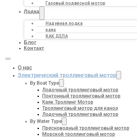
Газовый подвесной мотор
Лодка
Надувная лодка
каяк
КАК ДЕЛА
Блог
Контакт
О нас
Электрический троллинговый мотор
By Boat Type
Лодочный троллинговый мотор
Понтонный троллинговый мотор
Каяк Троллинг Мотор
Троллинговый мотор для каноэ
Лодочный троллинговый мотор
By Water Type
Пресноводный троллинговый мотор
Морской троллинговый мотор