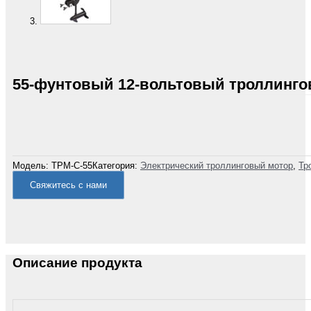
55-фунтовый 12-вольтовый троллинго
Модель:
ТРМ-С-55
Категория:
Электрический троллинговый мотор
,
Тр
Свяжитесь с нами
Описание продукта