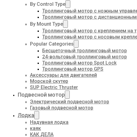
By Control Type
Троллинговый мотор с ножным управл
Троллинговый мотор с дистанционным
By Mount Type
Троллинговый мотор с креплением на 
Троллинговый мотор с носовым крепл
Popular Categories
Бесщеточный троллинговый мотор
24-вольтовый троллинговый мотор
Троллинговый мотор Spot Lock
Троллинговый мотор GPS
Аксессуары для двигателей
Морской скутер
SUP Electric Thruster
Подвесной мотор
Электрический подвесной мотор
Газовый подвесной мотор
Лодка
Надувная лодка
каяк
КАК ДЕЛА