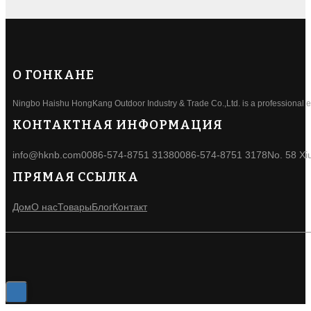
О ГОНКАНЕ
Ningbo Haishu HongKang Outdoor Industry & Trade Co.,Ltd. is a professional ele
КОНТАКТНАЯ ИНФОРМАЦИЯ
info@hknb.com
0086-574-8751 3138
0086-574-8751 3178
No. 58 Xi
ПРЯМАЯ ССЫЛКА
Дом
О нас
Товары
Блог
Контакт