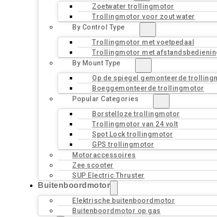
Zoetwater trollingmotor
Trollingmotor voor zout water
By Control Type
Trollingmotor met voetpedaal
Trollingmotor met afstandsbedienin
By Mount Type
Op de spiegel gemonteerde trolling
Boeggemonteerde trollingmotor
Popular Categories
Borstelloze trollingmotor
Trollingmotor van 24 volt
Spot Lock trollingmotor
GPS trollingmotor
Motoraccessoires
Zee scooter
SUP Electric Thruster
Buitenboordmotor
Elektrische buitenboordmotor
Buitenboordmotor op gas