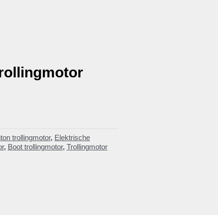
trollingmotor
ton trollingmotor
,
Elektrische
or
,
Boot trollingmotor
,
Trollingmotor