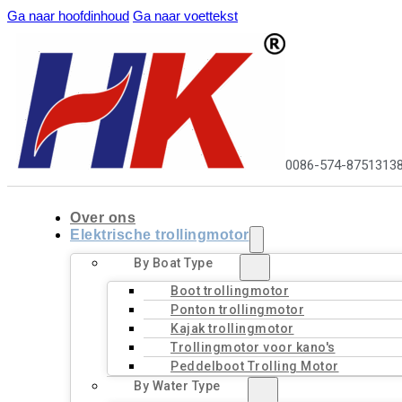
Ga naar hoofdinhoud
Ga naar voettekst
0086-574-8751313
Over ons
Elektrische trollingmotor
By Boat Type
Boot trollingmotor
Ponton trollingmotor
Kajak trollingmotor
Trollingmotor voor kano's
Peddelboot Trolling Motor
By Water Type