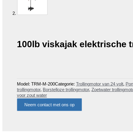
100lb viskajak elektrische 
Model:
TRM-M-200
Categorie:
Trollingmotor van 24 volt
,
Pon
trollingmotor
,
Borstelloze trollingmotor
,
Zoetwater trollingmot
voor zout water
Neem contact met ons op