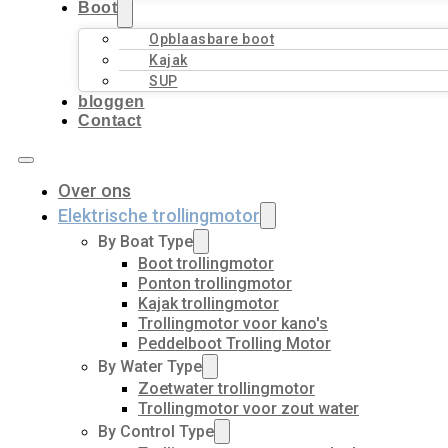
Boot
Opblaasbare boot
Kajak
SUP
bloggen
Contact
Over ons
Elektrische trollingmotor
By Boat Type
Boot trollingmotor
Ponton trollingmotor
Kajak trollingmotor
Trollingmotor voor kano's
Peddelboot Trolling Motor
By Water Type
Zoetwater trollingmotor
Trollingmotor voor zout water
By Control Type