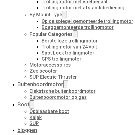
Trollingmotor met voetpedaal
Trollingmotor met afstandsbediening
By Mount Type
Op de spiegel gemonteerde trollingmotor
Boeggemonteerde trollingmotor
Popular Categories
Borstelloze trollingmotor
Trollingmotor van 24 volt
Spot Lock trollingmotor
GPS trollingmotor
Motoraccessoires
Zee scooter
SUP Electric Thruster
Buitenboordmotor
Elektrische buitenboordmotor
Buitenboordmotor op gas
Boot
Opblaasbare boot
Kajak
SUP
bloggen