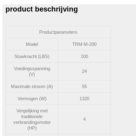
product beschrijving
Productparameters
Model
TRM-M-200
Stuwkracht (LBS)
100
Voedingsspanning
24
(V)
Maximale stroom (A)
55
Vermogen (W)
1320
Vergelijking met
traditionele
4
verbrandingsmotor
(HP)