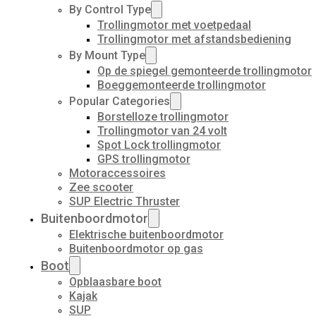
By Control Type
Trollingmotor met voetpedaal
Trollingmotor met afstandsbediening
By Mount Type
Op de spiegel gemonteerde trollingmotor
Boeggemonteerde trollingmotor
Popular Categories
Borstelloze trollingmotor
Trollingmotor van 24 volt
Spot Lock trollingmotor
GPS trollingmotor
Motoraccessoires
Zee scooter
SUP Electric Thruster
Buitenboordmotor
Elektrische buitenboordmotor
Buitenboordmotor op gas
Boot
Opblaasbare boot
Kajak
SUP