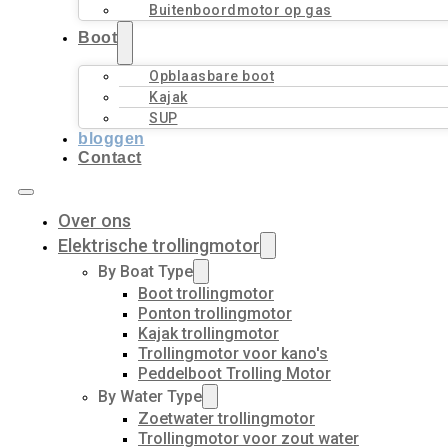
Buitenboordmotor op gas
Boot
Opblaasbare boot
Kajak
SUP
bloggen
Contact
Over ons
Elektrische trollingmotor
By Boat Type
Boot trollingmotor
Ponton trollingmotor
Kajak trollingmotor
Trollingmotor voor kano's
Peddelboot Trolling Motor
By Water Type
Zoetwater trollingmotor
Trollingmotor voor zout water