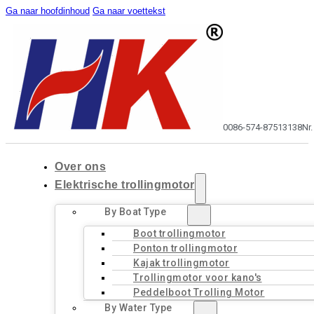
Ga naar hoofdinhoud
Ga naar voettekst
0086-574-87513138
Nr
Over ons
Elektrische trollingmotor
By Boat Type
Boot trollingmotor
Ponton trollingmotor
Kajak trollingmotor
Trollingmotor voor kano's
Peddelboot Trolling Motor
By Water Type