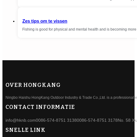
Zes tips om te vissen
Fishing is good for physical and mental health and is becoming mor
OVER HONGKANG
Ningbo Haishu HongKang Outdoor Industry & Trade Co.,Ltd. is a professional ele
CONTACT INFORMATIE
info@hknb.com
0086-574-8751 3138
0086-574-8751 3178
No. 58 Xi
SNELLE LINK