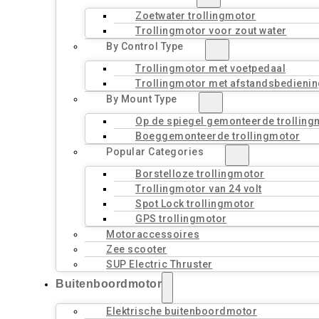
Zoetwater trollingmotor
Trollingmotor voor zout water
By Control Type
Trollingmotor met voetpedaal
Trollingmotor met afstandsbedienin
By Mount Type
Op de spiegel gemonteerde trolling
Boeggemonteerde trollingmotor
Popular Categories
Borstelloze trollingmotor
Trollingmotor van 24 volt
Spot Lock trollingmotor
GPS trollingmotor
Motoraccessoires
Zee scooter
SUP Electric Thruster
Buitenboordmotor
Elektrische buitenboordmotor