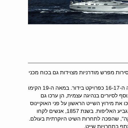
ירות מפרש מודרניות מצוידות גם בכוח מכני
שיט הוא כלי עתיק לתחבורה מים, שמקורו בהולנד במאה ה-16-17 כפרויקט בידור. במאה ה-19 הקימו
וסף לסיורים בנהיגה עצמית, הן ערכו גם
רצות הברית ערכו את מירוץ השייט הראשון על פני האוקיינוס ​​
ביע האליפות.
בשנת 1857, אנשים לקחו
ה", שהפכה לתחרות השיט היוקרתית בעולם.
תף בתחרויות שייט.