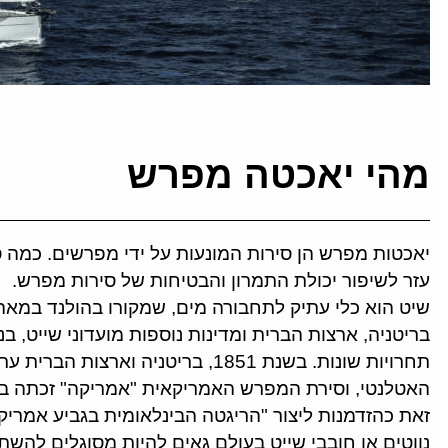
מהי יאכטה מפרש
יאכטות מפרש הן סירות המונעות על ידי מפרשים. כמה ס
עזר לשיפור יכולת התמרון והבטיחות של סירות מפרש.
בריטניה, ארצות הברית ומדינות נוספות מועדוני שייט, בנ
תחרויות שונות. בשנת 1851, בריטניה וא
האטלנטי, וסירת המפרש האמריקאית "אמריקה" זכתה בג
זאת כהזדמנות ליצור
"הריגטה הבינלאומית בגביע אמריק
נווטים או חובבי שייט בעולם גאים להיות מסוגלים להשת