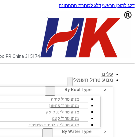
דלג לתוכן הראשי
דלג לכותרת התחתונה
ngbo PR China 315174
עלינו
מנוע טרול חשמלי
By Boat Type
מנוע טרול סירה
מנוע טרול פונטון
מנוע טרולינג קיאק
מנוע טרול קאנו
מנוע טרולינג לסירת משוטים
By Water Type