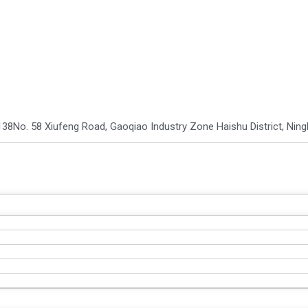
138
No. 58 Xiufeng Road, Gaoqiao Industry Zone Haishu District, Ni