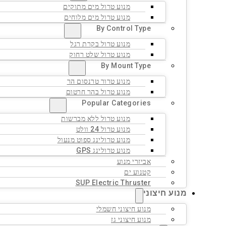
מנוע טרול מים מתוקים
מנוע טרול מים מלוחים
By Control Type
מנוע טרול בקרת רגל
מנוע טרול שלט רחוק
By Mount Type
מנוע טרור טרנסום הר
מנוע טרול בהר חרטום
Popular Categories
מנוע טרול ללא מברשות
מנוע טרול 24 וולט
מנוע טרולינג ספוט מנעול
מנוע טרולינג GPS
אביזרי מנוע
קטנוע ים
SUP Electric Thruster
מנוע חיצוני
מנוע חיצוני חשמלי
מנוע חיצוני גז