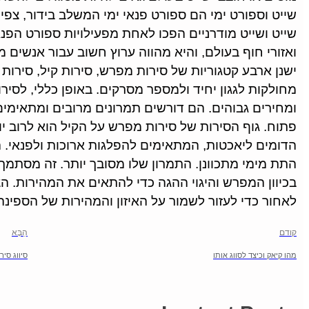
שייט וספורט ימי הם ספורט פנאי ימי המשלב בידור, צפיי
שייט ושייט מודרניים הפכו לאחת מפעילויות ספורט הפנא
ואזורי חוף בעולם, והיא מהווה ערוץ חשוב עבור אנשים מ
ישנן ארבע קטגוריות של סירות מפרש, סירות קיל, סירות פ
מחולקות לגגון יחיד ולמספר מסרקים. באופן כללי, לסירו
ומחירים גבוהים. הם דורשים תמרונים מרובים ומתאימים
הדומים ליאכטות, המתאימים להפלגות ארוכות ולפנאי. ה
התת מימי מתכוונן. התמרון שלו מסובך יותר. זה מסתמ
בכיוון המפרש והיגוי ההגה כדי להתאים את המהירות. הצ
לאחור כדי לעזור לשמור על האיזון והמהירות של הספינה
קודם
הַבָּא
מהו קיאק וכיצד לסווג אותו
סיווג סי