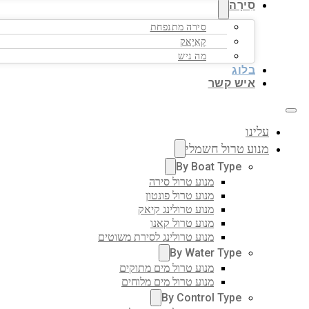
סִירָה
סירה מתנפחת
קָאִיָאק
מה ניש
בלוג
איש קשר
עלינו
מנוע טרול חשמלי
By Boat Type
מנוע טרול סירה
מנוע טרול פונטון
מנוע טרולינג קיאק
מנוע טרול קאנו
מנוע טרולינג לסירת משוטים
By Water Type
מנוע טרול מים מתוקים
מנוע טרול מים מלוחים
By Control Type