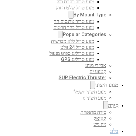
מנוע טרול בקרת רגל
מנוע טרול שלט רחוק
By Mount Type
מנוע טרור טרנסום הר
מנוע טרול בהר חרטום
Popular Categories
מנוע טרול ללא מברשות
מנוע טרול 24 וולט
מנוע טרולינג ספוט מנעול
מנוע טרולינג GPS
אביזרי מנוע
קטנוע ים
SUP Electric Thruster
מנוע חיצוני
מנוע חיצוני חשמלי
מנוע חיצוני גז
סִירָה
סירה מתנפחת
קָאִיָאק
מה ניש
בלוג