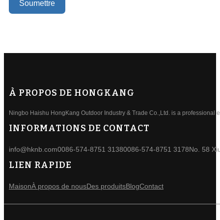
Soumettre
À PROPOS DE HONGKANG
Ningbo Haishu HongKang Outdoor Industry & Trade Co.,Ltd. is a professional ele
INFORMATIONS DE CONTACT
info@hknb.com
0086-574-8751 3138
0086-574-8751 3178
No. 58 Xi
LIEN RAPIDE
Maison
À propos de nous
Des produits
Blog
Contact