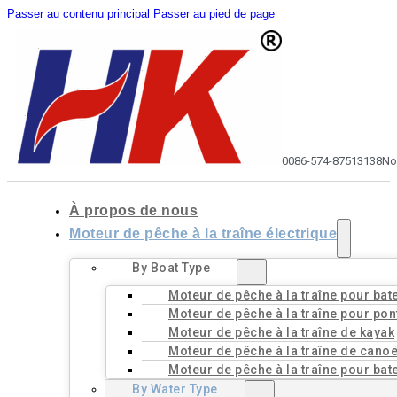
Passer au contenu principal
Passer au pied de page
0086-574-87513138
No
À propos de nous
Moteur de pêche à la traîne électrique
By Boat Type
Moteur de pêche à la traîne pour bat
Moteur de pêche à la traîne pour pon
Moteur de pêche à la traîne de kayak
Moteur de pêche à la traîne de cano
Moteur de pêche à la traîne pour bat
By Water Type