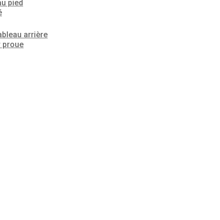
au pied
é
ableau arrière
r proue