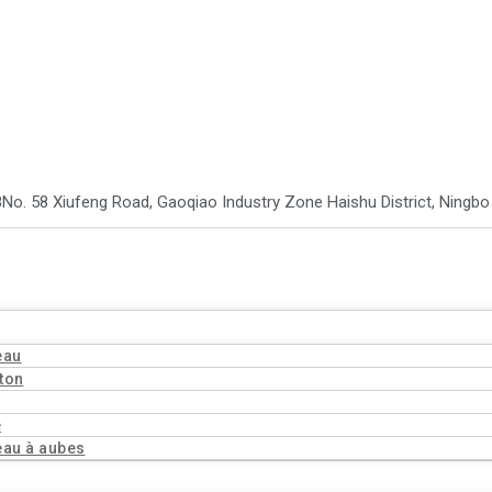
8
No. 58 Xiufeng Road, Gaoqiao Industry Zone Haishu District, Ningb
eau
ton
ë
eau à aubes