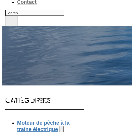
Contact
Rechercher
SUP Electric Thruster
CATÉGORIES
Moteur de pêche à la
traîne électrique