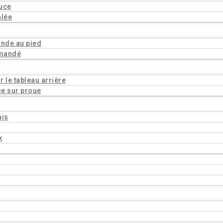
ouce
alée
ande au pied
mmandé
 le tableau arrière
ge sur proue
ais
k