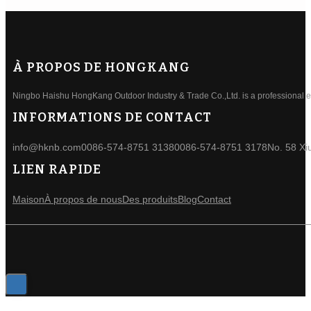
À PROPOS DE HONGKANG
Ningbo Haishu HongKang Outdoor Industry & Trade Co.,Ltd. is a professional ele
INFORMATIONS DE CONTACT
info@hknb.com
0086-574-8751 3138
0086-574-8751 3178
No. 58 Xi
LIEN RAPIDE
Maison
À propos de nous
Des produits
Blog
Contact