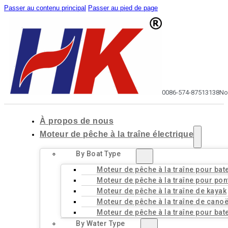
Passer au contenu principal
Passer au pied de page
0086-574-87513138
No
À propos de nous
Moteur de pêche à la traîne électrique
By Boat Type
Moteur de pêche à la traîne pour bat
Moteur de pêche à la traîne pour pon
Moteur de pêche à la traîne de kayak
Moteur de pêche à la traîne de cano
Moteur de pêche à la traîne pour bat
By Water Type