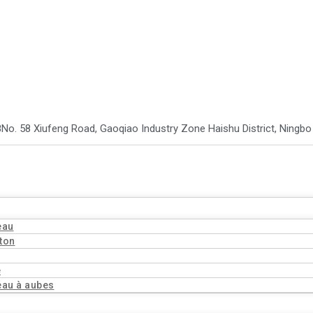
8
No. 58 Xiufeng Road, Gaoqiao Industry Zone Haishu District, Ningb
eau
ton
ë
eau à aubes