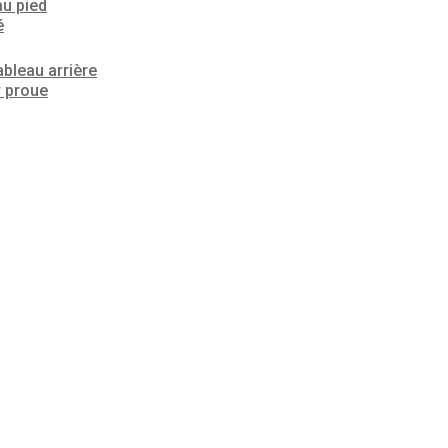
au pied
é
ableau arrière
r proue