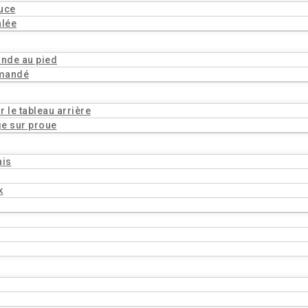
ouce
alée
ande au pied
mmandé
 le tableau arrière
ge sur proue
ais
k