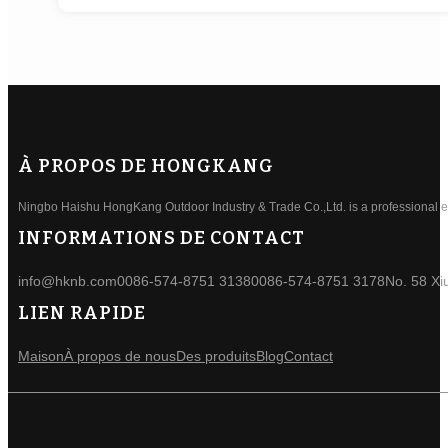
À PROPOS DE HONGKANG
Ningbo Haishu HongKang Outdoor Industry & Trade Co.,Ltd. is a professional ele
INFORMATIONS DE CONTACT
info@hknb.com
0086-574-8751 3138
0086-574-8751 3178
No. 58 Xi
LIEN RAPIDE
Maison
À propos de nous
Des produits
Blog
Contact