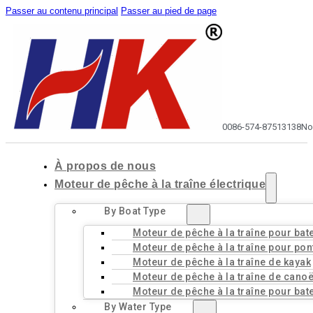
Passer au contenu principal
Passer au pied de page
0086-574-87513138
No
À propos de nous
Moteur de pêche à la traîne électrique
By Boat Type
Moteur de pêche à la traîne pour bat
Moteur de pêche à la traîne pour pon
Moteur de pêche à la traîne de kayak
Moteur de pêche à la traîne de cano
Moteur de pêche à la traîne pour bat
By Water Type