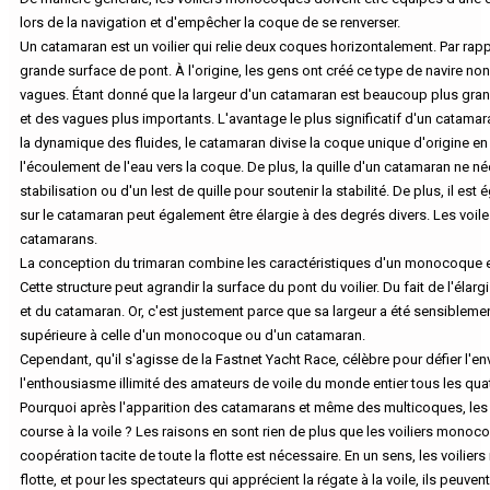
lors de la navigation et d'empêcher la coque de se renverser.
Un catamaran est un voilier qui relie deux coques horizontalement. Par ra
grande surface de pont. À l'origine, les gens ont créé ce type de navire non
vagues. Étant donné que la largeur d'un catamaran est beaucoup plus gran
et des vagues plus importants. L'avantage le plus significatif d'un catama
la dynamique des fluides, le catamaran divise la coque unique d'origine en 
l'écoulement de l'eau vers la coque. De plus, la quille d'un catamaran ne 
stabilisation ou d'un lest de quille pour soutenir la stabilité. De plus, il 
sur le catamaran peut également être élargie à des degrés divers. Les voile
catamarans.
La conception du trimaran combine les caractéristiques d'un monocoque et 
Cette structure peut agrandir la surface du pont du voilier. Du fait de l'él
et du catamaran. Or, c'est justement parce que sa largeur a été sensiblemen
supérieure à celle d'un monocoque ou d'un catamaran.
Cependant, qu'il s'agisse de la Fastnet Yacht Race, célèbre pour défier l'env
l'enthousiasme illimité des amateurs de voile du monde entier tous les quat
Pourquoi après l'apparition des catamarans et même des multicoques, les m
course à la voile ? Les raisons en sont rien de plus que les voiliers monoc
coopération tacite de toute la flotte est nécessaire. En un sens, les voil
flotte, et pour les spectateurs qui apprécient la régate à la voile, ils peuv