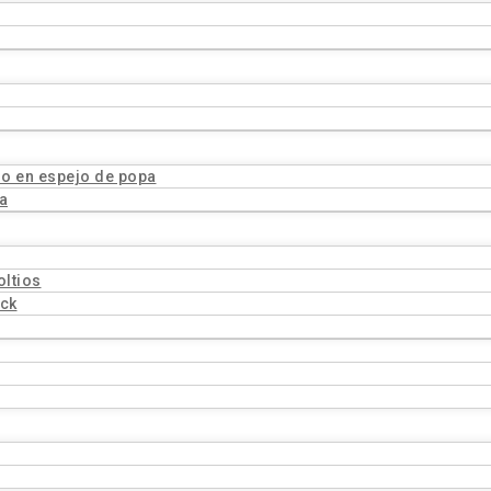
o en espejo de popa
a
oltios
ock