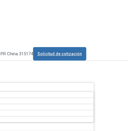
o PR China 315174
Solicitud de cotización