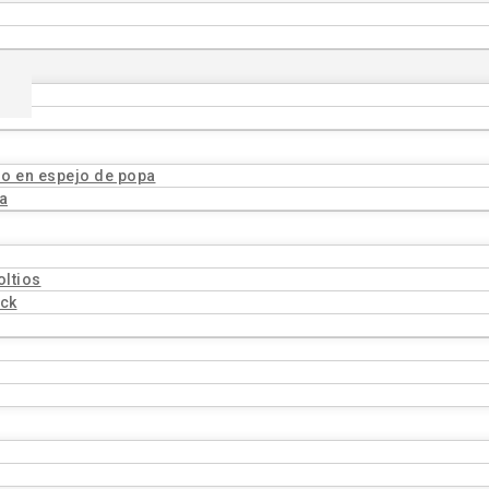
o en espejo de popa
a
oltios
ock