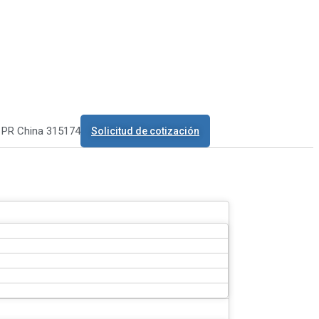
o PR China 315174
Solicitud de cotización