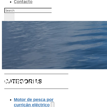
Contacto
Buscar
Motor de arrastre con cont
CATEGORIAS
Motor de pesca por
curricán eléctrico