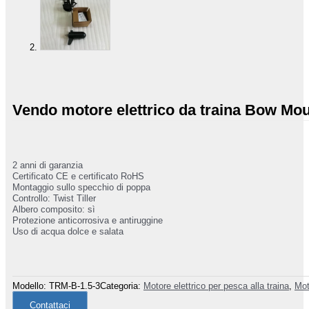
Vendo motore elettrico da traina Bow Mo
2 anni di garanzia
Certificato CE e certificato RoHS
Montaggio sullo specchio di poppa
Controllo: Twist Tiller
Albero composito: sì
Protezione anticorrosiva e antiruggine
Uso di acqua dolce e salata
Modello:
TRM-B-1.5-3
Categoria:
Motore elettrico per pesca alla traina
,
Mot
Contattaci