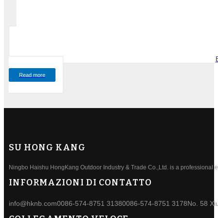
Read more
SU HONG KANG
Ningbo Haishu HongKang Outdoor Industry & Trade Co.,Ltd. is a professional ele
INFORMAZIONI DI CONTATTO
info@hknb.com
0086-574-8751 3138
0086-574-8751 3178
No. 58 Xi