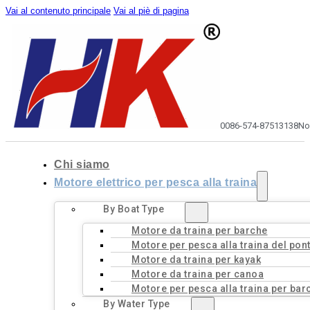
Vai al contenuto principale
Vai al piè di pagina
0086-574-87513138
No
Chi siamo
Motore elettrico per pesca alla traina
By Boat Type
Motore da traina per barche
Motore per pesca alla traina del pon
Motore da traina per kayak
Motore da traina per canoa
Motore per pesca alla traina per bar
By Water Type