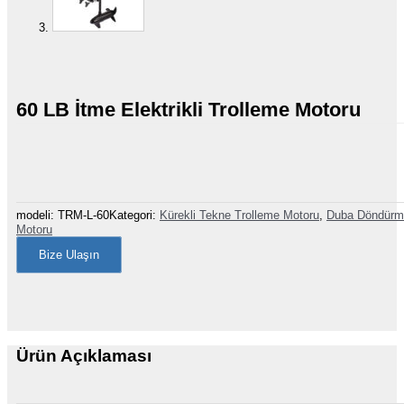
60 LB İtme Elektrikli Trolleme Motoru
modeli:
TRM-L-60
Kategori:
Kürekli Tekne Trolleme Motoru
,
Duba Döndürm
Motoru
Bize Ulaşın
Ürün Açıklaması