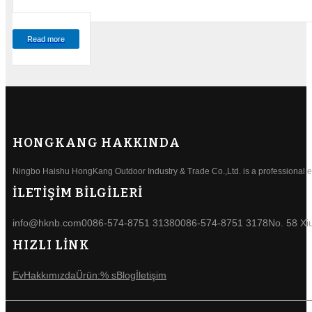
Read more
HONGKANG HAKKINDA
Ningbo Haishu HongKang Outdoor Industry & Trade Co.,Ltd. is a professional ele
İLETİŞİM BİLGİLERİ
info@hknb.com
0086-574-8751 3138
0086-574-8751 3178
No. 58 Xi
HIZLI LİNK
Ev
Hakkımızda
Ürün:% s
Blog
İletişim