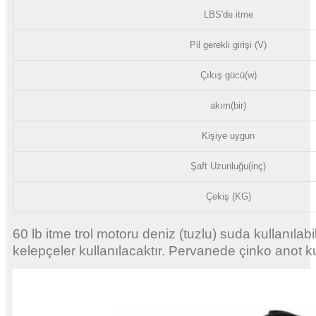
LBS'de itme
Pil gerekli girişi (V)
Çıkış gücü(w)
akım(bir)
Kişiye uygun
Şaft Uzunluğu(inç)
Çekiş (KG)
60 lb itme trol motoru deniz (tuzlu) suda kullanılab
kelepçeler kullanılacaktır. Pervanede çinko anot kul