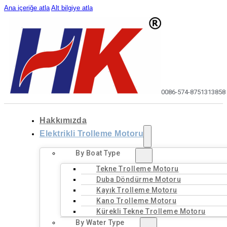
Ana içeriğe atla
Alt bilgiye atla
0086-574-87513138
58
Hakkımızda
Elektrikli Trolleme Motoru
By Boat Type
Tekne Trolleme Motoru
Duba Döndürme Motoru
Kayık Trolleme Motoru
Kano Trolleme Motoru
Kürekli Tekne Trolleme Motoru
By Water Type