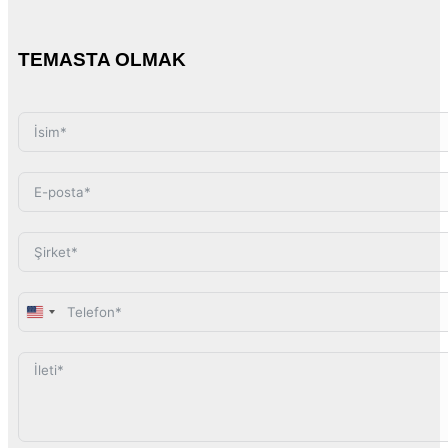
TEMASTA OLMAK
United
States
+1