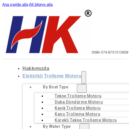
Ana içeriğe atla
Alt bilgiye atla
0086-574-87513138
58
Hakkımızda
Elektrikli Trolleme Motoru
By Boat Type
Tekne Trolleme Motoru
Duba Döndürme Motoru
Kayık Trolleme Motoru
Kano Trolleme Motoru
Kürekli Tekne Trolleme Motoru
By Water Type