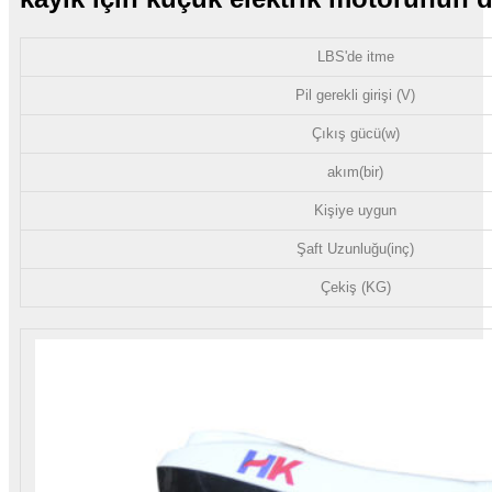
LBS'de itme
Pil gerekli girişi (V)
Çıkış gücü(w)
akım(bir)
Kişiye uygun
Şaft Uzunluğu(inç)
Çekiş (KG)