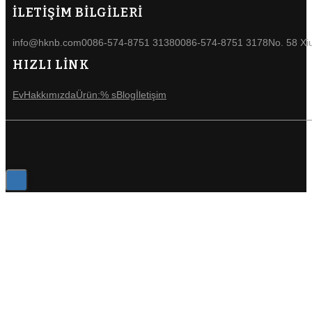
İLETİŞİM BİLGİLERİ
info@hknb.com
0086-574-8751 3138
0086-574-8751 3178
No. 58 Xi
HIZLI LİNK
Ev
Hakkımızda
Ürün:% s
Blog
İletişim