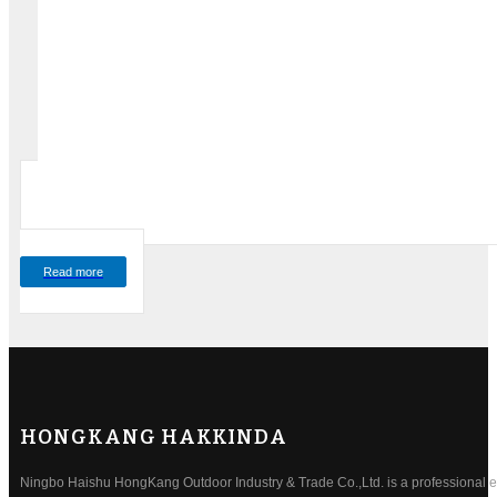
Read more
HONGKANG HAKKINDA
Ningbo Haishu HongKang Outdoor Industry & Trade Co.,Ltd. is a professional ele