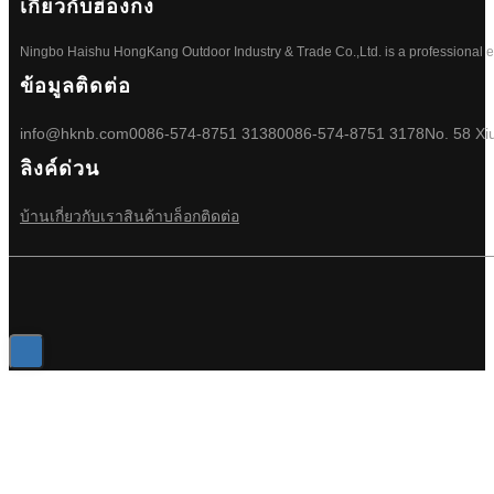
เกี่ยวกับฮ่องกง
Ningbo Haishu HongKang Outdoor Industry & Trade Co.,Ltd. is a professional ele
ข้อมูลติดต่อ
info@hknb.com
0086-574-8751 3138
0086-574-8751 3178
No. 58 Xi
ลิงค์ด่วน
บ้าน
เกี่ยวกับเรา
สินค้า
บล็อก
ติดต่อ