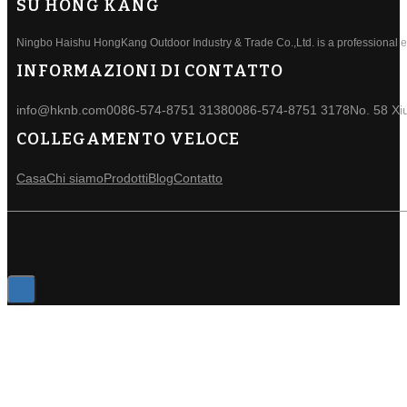
SU HONG KANG
Ningbo Haishu HongKang Outdoor Industry & Trade Co.,Ltd. is a professional ele
INFORMAZIONI DI CONTATTO
info@hknb.com
0086-574-8751 3138
0086-574-8751 3178
No. 58 Xi
COLLEGAMENTO VELOCE
Casa
Chi siamo
Prodotti
Blog
Contatto