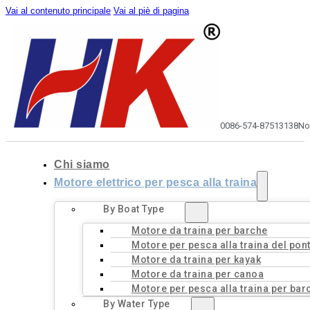
Vai al contenuto principale
Vai al piè di pagina
0086-574-87513138
No
Chi siamo
Motore elettrico per pesca alla traina
By Boat Type
Motore da traina per barche
Motore per pesca alla traina del pon
Motore da traina per kayak
Motore da traina per canoa
Motore per pesca alla traina per bar
By Water Type