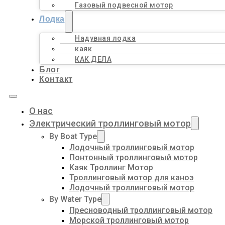
Газовый подвесной мотор
Лодка
Надувная лодка
каяк
КАК ДЕЛА
Блог
Контакт
О нас
Электрический троллинговый мотор
By Boat Type
Лодочный троллинговый мотор
Понтонный троллинговый мотор
Каяк Троллинг Мотор
Троллинговый мотор для каноэ
Лодочный троллинговый мотор
By Water Type
Пресноводный троллинговый мотор
Морской троллинговый мотор