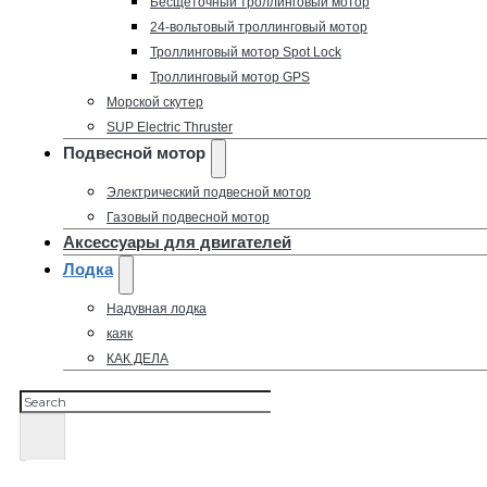
Бесщеточный троллинговый мотор
24-вольтовый троллинговый мотор
Троллинговый мотор Spot Lock
Троллинговый мотор GPS
Морской скутер
SUP Electric Thruster
Подвесной мотор
Электрический подвесной мотор
Газовый подвесной мотор
Аксессуары для двигателей
Лодка
Надувная лодка
каяк
КАК ДЕЛА
Поиск