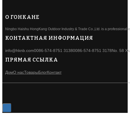
О ГОНКАНЕ
Ningbo Haishu HongKang Outdoor Industry & Trade Co.,Ltd. is a professional ele
КОНТАКТНАЯ ИНФОРМАЦИЯ
info@hknb.com
0086-574-8751 3138
0086-574-8751 3178
No. 58 Xi
ПРЯМАЯ ССЫЛКА
Дом
О нас
Товары
Блог
Контакт