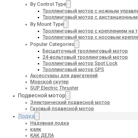
By Control Type
Троллинговый мотор с ножным управл
Троллинговый мотор с дистанционным
By Mount Type
Троллинговый мотор с креплением на 
Троллинговый мотор с носовым крепл
Popular Categories
Бесщеточный троллинговый мотор
24-вольтовый троллинговый мотор
Троллинговый мотор Spot Lock
Троллинговый мотор GPS
Аксессуары для двигателей
Морской скутер
SUP Electric Thruster
Подвесной мотор
Электрический подвесной мотор
Газовый подвесной мотор
Лодка
Надувная лодка
каяк
КАК ДЕЛА