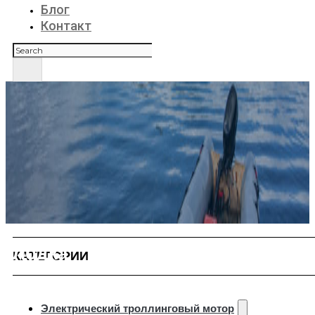
Блог
Контакт
Поиск
Лодка
КАТЕГОРИИ
Электрический троллинговый мотор