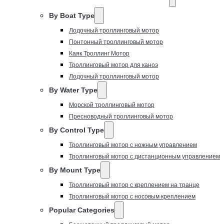
By Boat Type
Лодочный троллинговый мотор
Понтонный троллинговый мотор
Каяк Троллинг Мотор
Троллинговый мотор для каноэ
Лодочный троллинговый мотор
By Water Type
Морской троллинговый мотор
Пресноводный троллинговый мотор
By Control Type
Троллинговый мотор с ножным управлением
Троллинговый мотор с дистанционным управлением
By Mount Type
Троллинговый мотор с креплением на транце
Троллинговый мотор с носовым креплением
Popular Categories