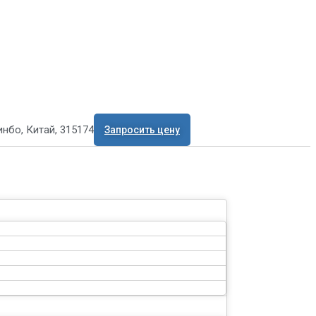
нбо, Китай, 315174
Запросить цену