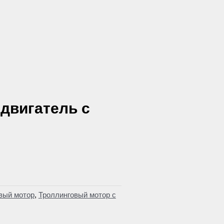
двигатель с
вый мотор
,
Троллинговый мотор с