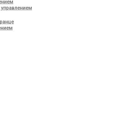
ением
 управлением
транце
ением