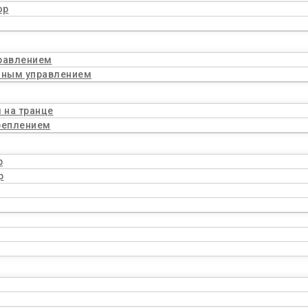
ор
равлением
нным управлением
 на транце
реплением
р
р