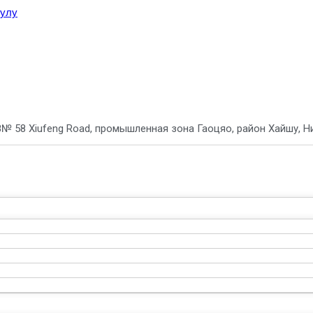
тулу
8
№ 58 Xiufeng Road, промышленная зона Гаоцяо, район Хайшу, Ни