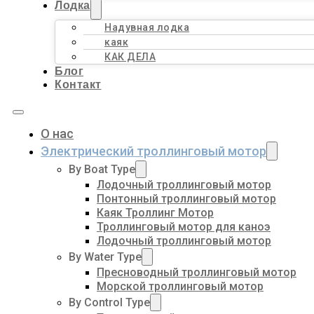
Лодка
Надувная лодка
каяк
КАК ДЕЛА
Блог
Контакт
О нас
Электрический троллинговый мотор
By Boat Type
Лодочный троллинговый мотор
Понтонный троллинговый мотор
Каяк Троллинг Мотор
Троллинговый мотор для каноэ
Лодочный троллинговый мотор
By Water Type
Пресноводный троллинговый мотор
Морской троллинговый мотор
By Control Type