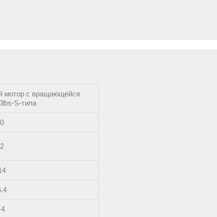
й мотор с вращающейся
0lbs-S-типа
0
2
14
.4
-4