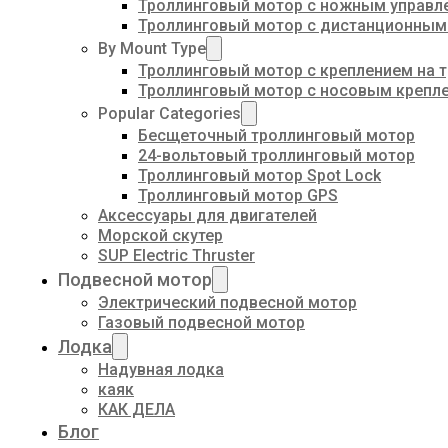
Троллинговый мотор с ножным управл
Троллинговый мотор с дистанционным
By Mount Type
Троллинговый мотор с креплением на 
Троллинговый мотор с носовым крепл
Popular Categories
Бесщеточный троллинговый мотор
24-вольтовый троллинговый мотор
Троллинговый мотор Spot Lock
Троллинговый мотор GPS
Аксессуары для двигателей
Морской скутер
SUP Electric Thruster
Подвесной мотор
Электрический подвесной мотор
Газовый подвесной мотор
Лодка
Надувная лодка
каяк
КАК ДЕЛА
Блог