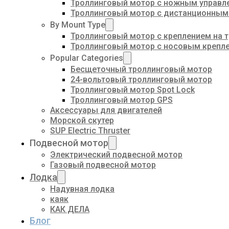
Троллинговый мотор с ножным управл
Троллинговый мотор с дистанционным
By Mount Type
Троллинговый мотор с креплением на 
Троллинговый мотор с носовым крепл
Popular Categories
Бесщеточный троллинговый мотор
24-вольтовый троллинговый мотор
Троллинговый мотор Spot Lock
Троллинговый мотор GPS
Аксессуары для двигателей
Морской скутер
SUP Electric Thruster
Подвесной мотор
Электрический подвесной мотор
Газовый подвесной мотор
Лодка
Надувная лодка
каяк
КАК ДЕЛА
Блог