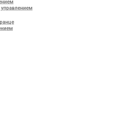
ением
 управлением
транце
ением