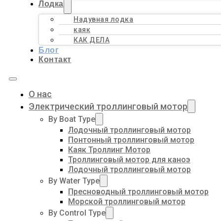
Лодка
Надувная лодка
каяк
КАК ДЕЛА
Блог
Контакт
О нас
Электрический троллинговый мотор
By Boat Type
Лодочный троллинговый мотор
Понтонный троллинговый мотор
Каяк Троллинг Мотор
Троллинговый мотор для каноэ
Лодочный троллинговый мотор
By Water Type
Пресноводный троллинговый мотор
Морской троллинговый мотор
By Control Type