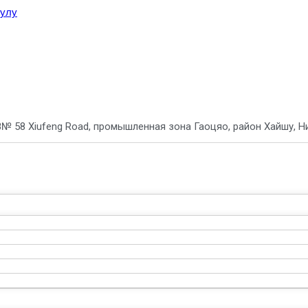
тулу
8
№ 58 Xiufeng Road, промышленная зона Гаоцяо, район Хайшу, Ни