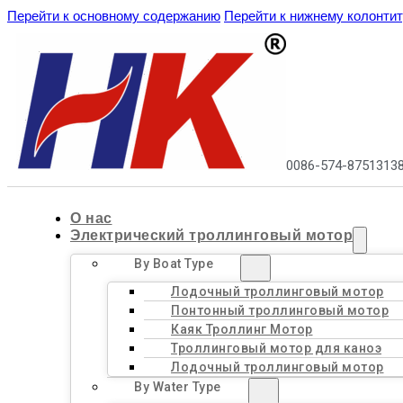
Перейти к основному содержанию
Перейти к нижнему колонти
0086-574-8751313
О нас
Электрический троллинговый мотор
By Boat Type
Лодочный троллинговый мотор
Понтонный троллинговый мотор
Каяк Троллинг Мотор
Троллинговый мотор для каноэ
Лодочный троллинговый мотор
By Water Type