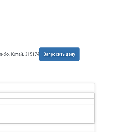
нбо, Китай, 315174
Запросить цену