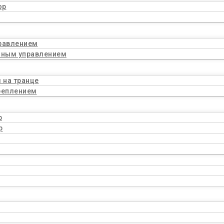
ор
равлением
нным управлением
 на транце
реплением
р
р