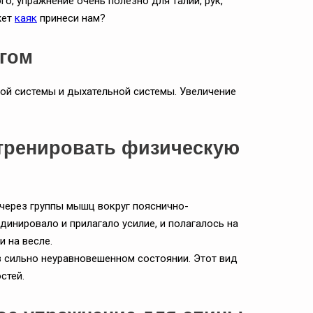
го, упражнение очень полезно для талии, рук,
жет
каяк
принеси нам?
нгом
ой системы и дыхательной системы. Увеличение
т тренировать физическую
через группы мышц вокруг пояснично-
динировало и прилагало усилие, и полагалось на
 на весле.
в сильно неуравновешенном состоянии. Этот вид
стей.