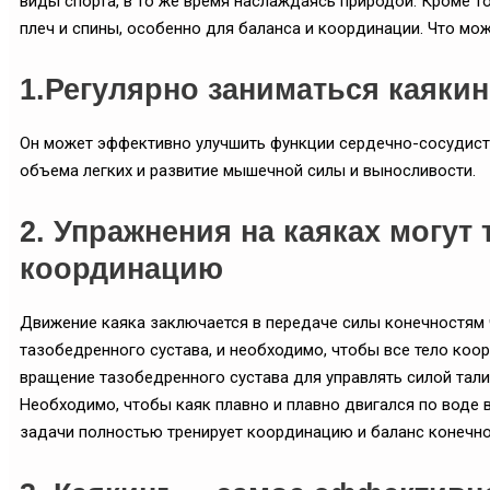
виды спорта, в то же время наслаждаясь природой. Кроме то
плеч и спины, особенно для баланса и координации. Что мо
1.Регулярно заниматься каяки
Он может эффективно улучшить функции сердечно-сосудист
объема легких и развитие мышечной силы и выносливости.
2. Упражнения на каяках могу
координацию
Движение каяка заключается в передаче силы конечностям 
тазобедренного сустава, и необходимо, чтобы все тело коор
вращение тазобедренного сустава для управлять силой талии
Необходимо, чтобы каяк плавно и плавно двигался по воде 
задачи полностью тренирует координацию и баланс конечно