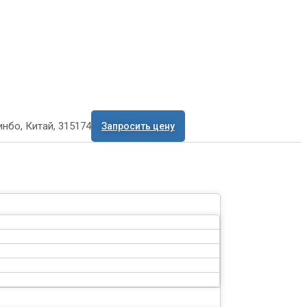
нбо, Китай, 315174
Запросить цену