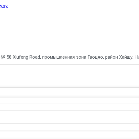
тулу
8
№ 58 Xiufeng Road, промышленная зона Гаоцяо, район Хайшу, Ни