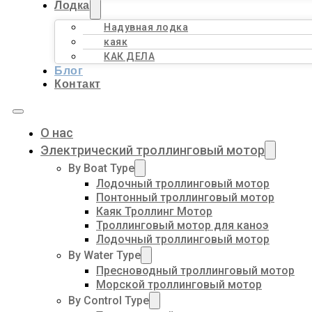
Лодка
Надувная лодка
каяк
КАК ДЕЛА
Блог
Контакт
О нас
Электрический троллинговый мотор
By Boat Type
Лодочный троллинговый мотор
Понтонный троллинговый мотор
Каяк Троллинг Мотор
Троллинговый мотор для каноэ
Лодочный троллинговый мотор
By Water Type
Пресноводный троллинговый мотор
Морской троллинговый мотор
By Control Type