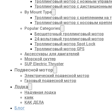
Троллинговый мотор с ножным управл
Троллинговый мотор с дистанционным
By Mount Type
Троллинговый мотор с креплением на 
Троллинговый мотор с носовым крепл
Popular Categories
Бесщеточный троллинговый мотор
24-вольтовый троллинговый мотор
Троллинговый мотор Spot Lock
Троллинговый мотор GPS
Аксессуары для двигателей
Морской скутер
SUP Electric Thruster
Подвесной мотор
Электрический подвесной мотор
Газовый подвесной мотор
Лодка
Надувная лодка
каяк
КАК ДЕЛА
Блог