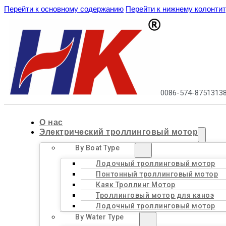
Перейти к основному содержанию
Перейти к нижнему колонти
0086-574-8751313
О нас
Электрический троллинговый мотор
By Boat Type
Лодочный троллинговый мотор
Понтонный троллинговый мотор
Каяк Троллинг Мотор
Троллинговый мотор для каноэ
Лодочный троллинговый мотор
By Water Type