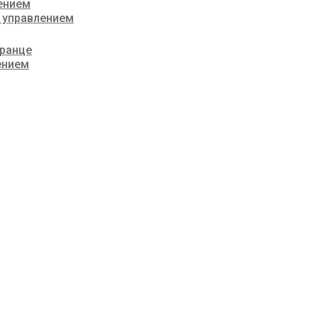
ением
 управлением
транце
ением