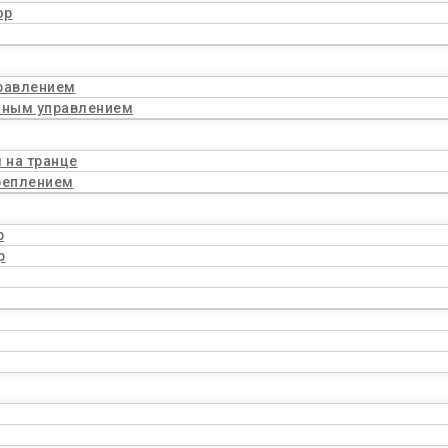
ор
равлением
нным управлением
 на транце
реплением
р
р