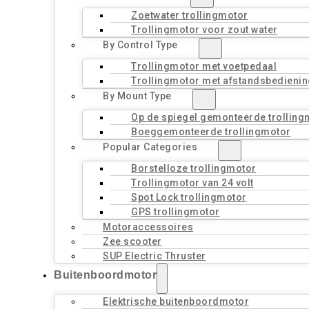
Zoetwater trollingmotor
Trollingmotor voor zout water
By Control Type
Trollingmotor met voetpedaal
Trollingmotor met afstandsbedienin
By Mount Type
Op de spiegel gemonteerde trolling
Boeggemonteerde trollingmotor
Popular Categories
Borstelloze trollingmotor
Trollingmotor van 24 volt
Spot Lock trollingmotor
GPS trollingmotor
Motoraccessoires
Zee scooter
SUP Electric Thruster
Buitenboordmotor
Elektrische buitenboordmotor