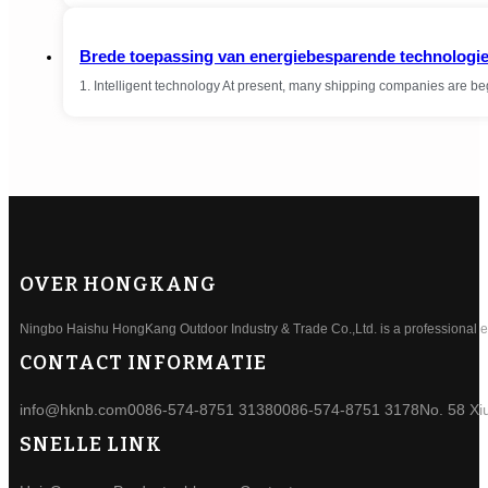
Brede toepassing van energiebesparende technologi
1. Intelligent technology At present, many shipping companies are be
OVER HONGKANG
Ningbo Haishu HongKang Outdoor Industry & Trade Co.,Ltd. is a professional ele
CONTACT INFORMATIE
info@hknb.com
0086-574-8751 3138
0086-574-8751 3178
No. 58 Xi
SNELLE LINK