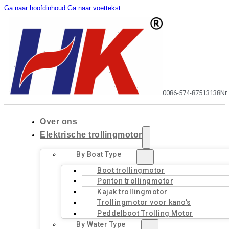
Ga naar hoofdinhoud
Ga naar voettekst
0086-574-87513138
Nr
Over ons
Elektrische trollingmotor
By Boat Type
Boot trollingmotor
Ponton trollingmotor
Kajak trollingmotor
Trollingmotor voor kano's
Peddelboot Trolling Motor
By Water Type