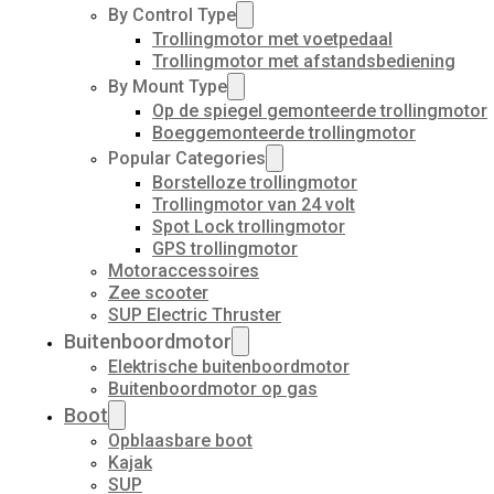
By Control Type
Trollingmotor met voetpedaal
Trollingmotor met afstandsbediening
By Mount Type
Op de spiegel gemonteerde trollingmotor
Boeggemonteerde trollingmotor
Popular Categories
Borstelloze trollingmotor
Trollingmotor van 24 volt
Spot Lock trollingmotor
GPS trollingmotor
Motoraccessoires
Zee scooter
SUP Electric Thruster
Buitenboordmotor
Elektrische buitenboordmotor
Buitenboordmotor op gas
Boot
Opblaasbare boot
Kajak
SUP