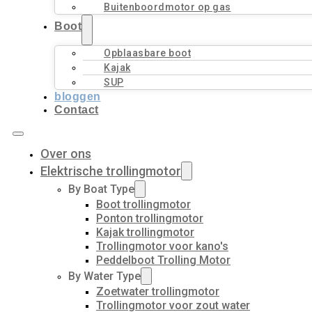
Buitenboordmotor op gas
Boot
Opblaasbare boot
Kajak
SUP
bloggen
Contact
Over ons
Elektrische trollingmotor
By Boat Type
Boot trollingmotor
Ponton trollingmotor
Kajak trollingmotor
Trollingmotor voor kano's
Peddelboot Trolling Motor
By Water Type
Zoetwater trollingmotor
Trollingmotor voor zout water