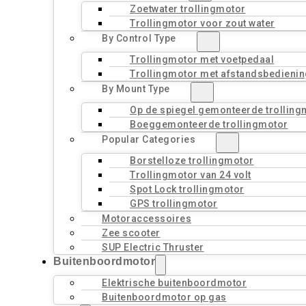
Zoetwater trollingmotor
Trollingmotor voor zout water
By Control Type
Trollingmotor met voetpedaal
Trollingmotor met afstandsbedienin
By Mount Type
Op de spiegel gemonteerde trolling
Boeggemonteerde trollingmotor
Popular Categories
Borstelloze trollingmotor
Trollingmotor van 24 volt
Spot Lock trollingmotor
GPS trollingmotor
Motoraccessoires
Zee scooter
SUP Electric Thruster
Buitenboordmotor
Elektrische buitenboordmotor
Buitenboordmotor op gas