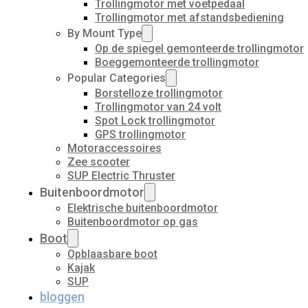
Trollingmotor met voetpedaal
Trollingmotor met afstandsbediening
By Mount Type
Op de spiegel gemonteerde trollingmotor
Boeggemonteerde trollingmotor
Popular Categories
Borstelloze trollingmotor
Trollingmotor van 24 volt
Spot Lock trollingmotor
GPS trollingmotor
Motoraccessoires
Zee scooter
SUP Electric Thruster
Buitenboordmotor
Elektrische buitenboordmotor
Buitenboordmotor op gas
Boot
Opblaasbare boot
Kajak
SUP
bloggen