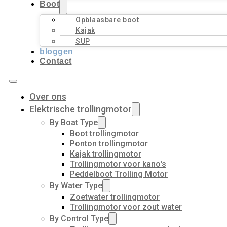
Boot
Opblaasbare boot
Kajak
SUP
bloggen
Contact
Over ons
Elektrische trollingmotor
By Boat Type
Boot trollingmotor
Ponton trollingmotor
Kajak trollingmotor
Trollingmotor voor kano's
Peddelboot Trolling Motor
By Water Type
Zoetwater trollingmotor
Trollingmotor voor zout water
By Control Type