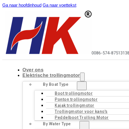
Ga naar hoofdinhoud
Ga naar voettekst
0086-574-8751313
Over ons
Elektrische trollingmotor
By Boat Type
Boot trollingmotor
Ponton trollingmotor
Kajak trollingmotor
Trollingmotor voor kano's
Peddelboot Trolling Motor
By Water Type