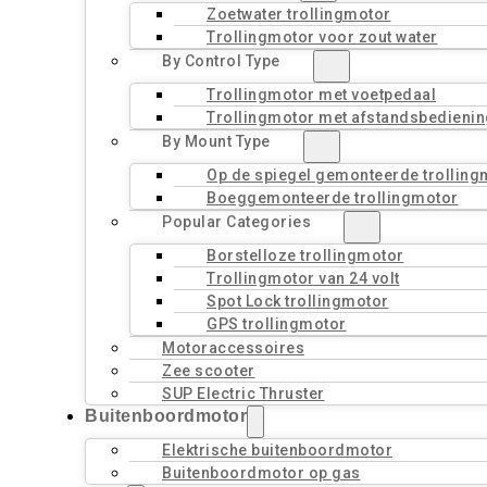
Zoetwater trollingmotor
Trollingmotor voor zout water
By Control Type
Trollingmotor met voetpedaal
Trollingmotor met afstandsbedienin
By Mount Type
Op de spiegel gemonteerde trolling
Boeggemonteerde trollingmotor
Popular Categories
Borstelloze trollingmotor
Trollingmotor van 24 volt
Spot Lock trollingmotor
GPS trollingmotor
Motoraccessoires
Zee scooter
SUP Electric Thruster
Buitenboordmotor
Elektrische buitenboordmotor
Buitenboordmotor op gas