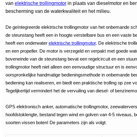
van
elektrische trollingmotor
in plaats van dieselmotor en ben
bescherming van de waterkwaliteit en het milieu.
De geïntegreerde elektrische trollingmotor van het onbemande sc
de steunstang heeft een in hoogte verstelbare bus en een vaste be
heeft een onderwater
elektrische trollingmotor
. De elektrische trol
en een propeller. De motor is verzegeld en verpakt met goede wa
boveneinde van de steunstang bevat een regelcircuit en een stuu
trollingmotor heeft niet alleen een eenvoudige structuur en is een
oorspronkelijke handmatige bedieningsmethode in onbemande bed
bediening kan realiseren, en biedt een praktische trolling op zee
Tegelijkertijd vermindert het de vervuiling van diesel- of benzinem
GPS elektronisch anker, automatische trollingmotor, zeewaterver
hoofdstoklengte, bestand tegen wind en golven van 4-5 niveaus, b
soorten vissen boten! De parameters zijn als volgt: