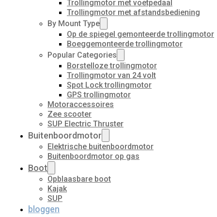
Trollingmotor met voetpedaal
Trollingmotor met afstandsbediening
By Mount Type
Op de spiegel gemonteerde trollingmotor
Boeggemonteerde trollingmotor
Popular Categories
Borstelloze trollingmotor
Trollingmotor van 24 volt
Spot Lock trollingmotor
GPS trollingmotor
Motoraccessoires
Zee scooter
SUP Electric Thruster
Buitenboordmotor
Elektrische buitenboordmotor
Buitenboordmotor op gas
Boot
Opblaasbare boot
Kajak
SUP
bloggen