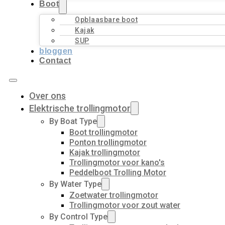
Boot
Opblaasbare boot
Kajak
SUP
bloggen
Contact
Over ons
Elektrische trollingmotor
By Boat Type
Boot trollingmotor
Ponton trollingmotor
Kajak trollingmotor
Trollingmotor voor kano's
Peddelboot Trolling Motor
By Water Type
Zoetwater trollingmotor
Trollingmotor voor zout water
By Control Type