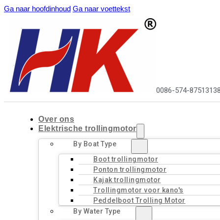
Ga naar hoofdinhoud
Ga naar voettekst
0086-574-8751313
Over ons
Elektrische trollingmotor
By Boat Type
Boot trollingmotor
Ponton trollingmotor
Kajak trollingmotor
Trollingmotor voor kano's
Peddelboot Trolling Motor
By Water Type