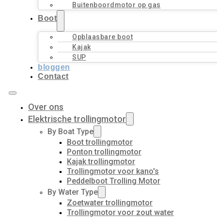
Buitenboordmotor op gas
Boot
Opblaasbare boot
Kajak
SUP
bloggen
Contact
Over ons
Elektrische trollingmotor
By Boat Type
Boot trollingmotor
Ponton trollingmotor
Kajak trollingmotor
Trollingmotor voor kano's
Peddelboot Trolling Motor
By Water Type
Zoetwater trollingmotor
Trollingmotor voor zout water