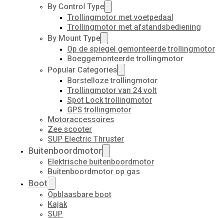
By Control Type
Trollingmotor met voetpedaal
Trollingmotor met afstandsbediening
By Mount Type
Op de spiegel gemonteerde trollingmotor
Boeggemonteerde trollingmotor
Popular Categories
Borstelloze trollingmotor
Trollingmotor van 24 volt
Spot Lock trollingmotor
GPS trollingmotor
Motoraccessoires
Zee scooter
SUP Electric Thruster
Buitenboordmotor
Elektrische buitenboordmotor
Buitenboordmotor op gas
Boot
Opblaasbare boot
Kajak
SUP