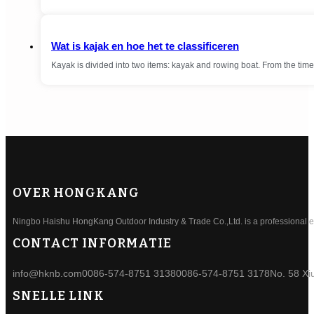
Wat is kajak en hoe het te classificeren
Kayak is divided into two items: kayak and rowing boat. From the t
OVER HONGKANG
Ningbo Haishu HongKang Outdoor Industry & Trade Co.,Ltd. is a professional ele
CONTACT INFORMATIE
info@hknb.com
0086-574-8751 3138
0086-574-8751 3178
No. 58 Xi
SNELLE LINK