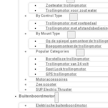
Zoetwater trollingmotor
Trollingmotor voor zout water
By Control Type
Trollingmotor met voetpedaal
Trollingmotor met afstandsbedienin
By Mount Type
Op de spiegel gemonteerde trolling
Boeggemonteerde trollingmotor
Popular Categories
Borstelloze trollingmotor
Trollingmotor van 24 volt
Spot Lock trollingmotor
GPS trollingmotor
Motoraccessoires
Zee scooter
SUP Electric Thruster
Buitenboordmotor
Elektrische buitenboordmotor