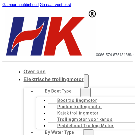
Ga naar hoofdinhoud
Ga naar voettekst
0086-574-87513138
Nr
Over ons
Elektrische trollingmotor
By Boat Type
Boot trollingmotor
Ponton trollingmotor
Kajak trollingmotor
Trollingmotor voor kano's
Peddelboot Trolling Motor
By Water Type