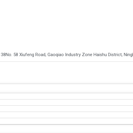
138
No. 58 Xiufeng Road, Gaoqiao Industry Zone Haishu District, Ni