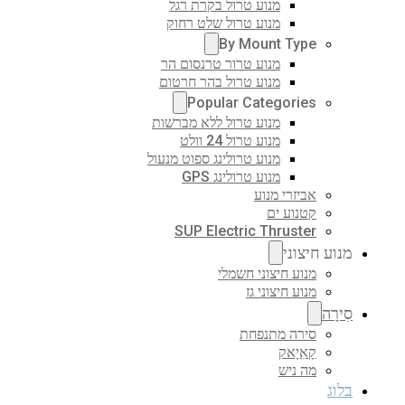
מנוע טרול בקרת רגל
מנוע טרול שלט רחוק
By Mount Type
מנוע טרור טרנסום הר
מנוע טרול בהר חרטום
Popular Categories
מנוע טרול ללא מברשות
מנוע טרול 24 וולט
מנוע טרולינג ספוט מנעול
מנוע טרולינג GPS
אביזרי מנוע
קטנוע ים
SUP Electric Thruster
מנוע חיצוני
מנוע חיצוני חשמלי
מנוע חיצוני גז
סִירָה
סירה מתנפחת
קָאִיָאק
מה ניש
בלוג