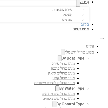
סִירָה
סירה מתנפחת
קָאִיָאק
מה ניש
בלוג
איש קשר
עלינו
מנוע טרול חשמלי
By Boat Type
מנוע טרול סירה
מנוע טרול פונטון
מנוע טרולינג קיאק
מנוע טרול קאנו
מנוע טרולינג לסירת משוטים
By Water Type
מנוע טרול מים מתוקים
מנוע טרול מים מלוחים
By Control Type