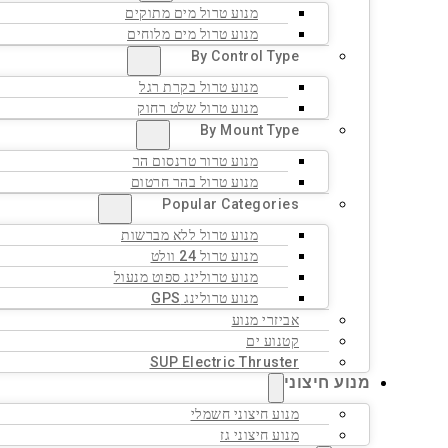
מנוע טרול מים מתוקים
מנוע טרול מים מלוחים
By Control Type
מנוע טרול בקרת רגל
מנוע טרול שלט רחוק
By Mount Type
מנוע טרור טרנסום הר
מנוע טרול בהר חרטום
Popular Categories
מנוע טרול ללא מברשות
מנוע טרול 24 וולט
מנוע טרולינג ספוט מנעול
מנוע טרולינג GPS
אביזרי מנוע
קטנוע ים
SUP Electric Thruster
מנוע חיצוני
מנוע חיצוני חשמלי
מנוע חיצוני גז