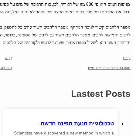
צפיפות המים היא פי 800 מזו של האוויר. לכן, כוח התגובה של
גדול. אם המדחף גדול מדי, הכוח באזור הקצה של הלהב לא יהיה יעיל, וזה או
מספר הלהבים קשור לגובה המדחף. מספר הלהבים קשור קודם כל להספק. בהת
להבים וחמישה להבים. מספר הלהבים קשור גם לרטט של הספינה, כלומר, ה
יהדהדו; השני הוא לשקול בועות אוויר, שיגרמו לרעש ולקורוזיה של הלהבים.
קודם
הַבָּא
מהם החומרים למדחפים ימיים
כיצד לשמ
Lastest Posts
טכנולוגיית הנעת ספינה חדשה
Scientists have discovered a new method in which a