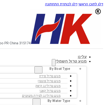
דלג לתוכן הראשי
דלג לכותרת התחתונה
ngbo PR China 315174
עלינו
מנוע טרול חשמלי
By Boat Type
מנוע טרול סירה
מנוע טרול פונטון
מנוע טרולינג קיאק
מנוע טרול קאנו
מנוע טרולינג לסירת משוטים
By Water Type