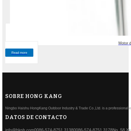
Motor d
Read more
SOBRE HONG KANG
Ningbo Haishu HongKang Outdoor Industry & Trade Co.,Ltd. is a professional ele
DATOS DE CONTACTO
info@hknb.com
0086-574-8751 3138
0086-574-8751 3178
No. 58 Xi