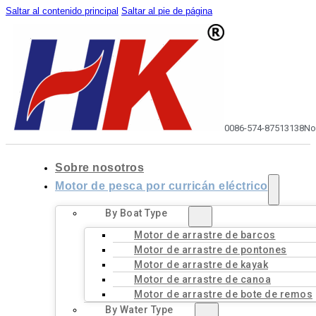
Saltar al contenido principal
Saltar al pie de página
0086-574-87513138
No
Sobre nosotros
Motor de pesca por curricán eléctrico
By Boat Type
Motor de arrastre de barcos
Motor de arrastre de pontones
Motor de arrastre de kayak
Motor de arrastre de canoa
Motor de arrastre de bote de remos
By Water Type