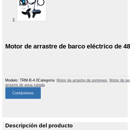
Motor de arrastre de barco eléctrico de 4
Modelo:
TRM-B-4.0
Categoría:
Motor de arrastre de pontones
,
Motor de pes
arrastre de agua salada
Contáctenos
Descripción del producto