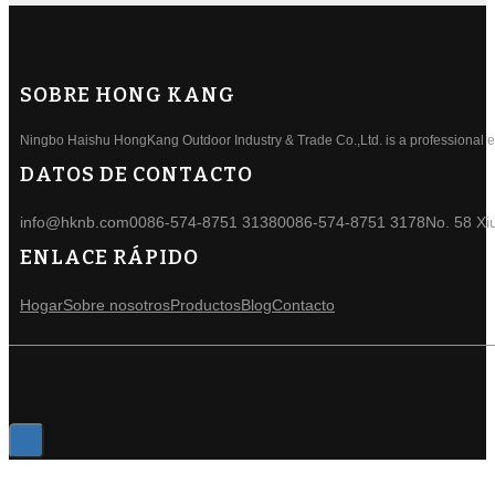
SOBRE HONG KANG
Ningbo Haishu HongKang Outdoor Industry & Trade Co.,Ltd. is a professional ele
DATOS DE CONTACTO
info@hknb.com
0086-574-8751 3138
0086-574-8751 3178
No. 58 Xi
ENLACE RÁPIDO
Hogar
Sobre nosotros
Productos
Blog
Contacto