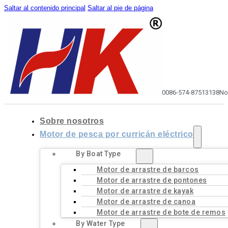
Saltar al contenido principal
Saltar al pie de página
0086-574-87513138
No
Sobre nosotros
Motor de pesca por curricán eléctrico
By Boat Type
Motor de arrastre de barcos
Motor de arrastre de pontones
Motor de arrastre de kayak
Motor de arrastre de canoa
Motor de arrastre de bote de remos
By Water Type